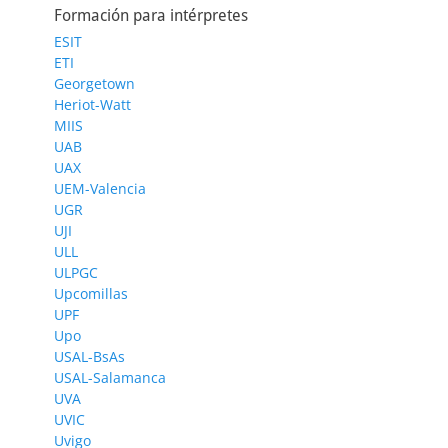
Formación para intérpretes
ESIT
ETI
Georgetown
Heriot-Watt
MIIS
UAB
UAX
UEM-Valencia
UGR
UJI
ULL
ULPGC
Upcomillas
UPF
Upo
USAL-BsAs
USAL-Salamanca
UVA
UVIC
Uvigo