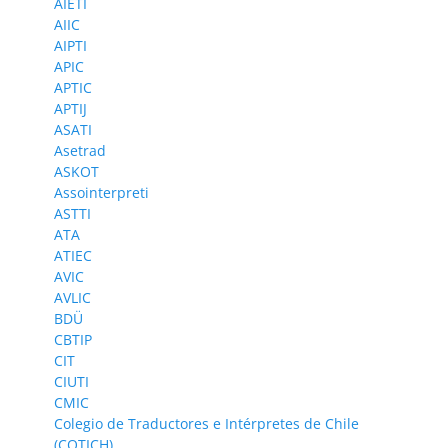
AIETI
AIIC
AIPTI
APIC
APTIC
APTIJ
ASATI
Asetrad
ASKOT
Assointerpreti
ASTTI
ATA
ATIEC
AVIC
AVLIC
BDÜ
CBTIP
CIT
CIUTI
CMIC
Colegio de Traductores e Intérpretes de Chile
(COTICH)