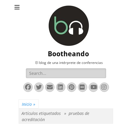
Bootheando
El blog de una intérprete de conferencias
Buscar:
Facebook
Twitter
Correo
LinkedIn
Pinterest
Flickr
YouTube
Instag
electrónico
Inicio
»
Artículos etiquetados »
pruebas de
acreditación