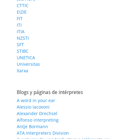
CTTIC
EIZIE
FIT
ITI
ITIA
NZSTI
SFT
STIBC
UNETICA
Universitas
Xarxa
Blogs y páginas de intérpretes
A word in your ear
Alessio Iacovoni
Alexander Drechsel
Alfonso interpreting
Antje Bormann
ATA Interpreters Division