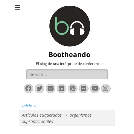
Bootheando
El blog de una intérprete de conferencias
Buscar:
Facebook
Twitter
Correo
LinkedIn
Pinterest
Flickr
YouTube
Instag
electrónico
Inicio
»
Artículos etiquetados »
organismos
supranacionales