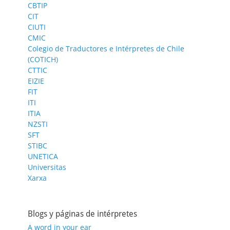
CBTIP
CIT
CIUTI
CMIC
Colegio de Traductores e Intérpretes de Chile
(COTICH)
CTTIC
EIZIE
FIT
ITI
ITIA
NZSTI
SFT
STIBC
UNETICA
Universitas
Xarxa
Blogs y páginas de intérpretes
A word in your ear