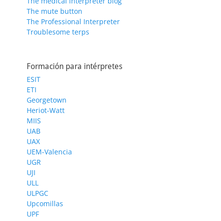
The medical interpreter blog
The mute button
The Professional Interpreter
Troublesome terps
Formación para intérpretes
ESIT
ETI
Georgetown
Heriot-Watt
MIIS
UAB
UAX
UEM-Valencia
UGR
UJI
ULL
ULPGC
Upcomillas
UPF