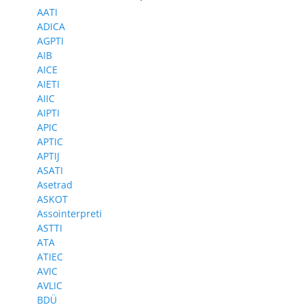
AATI
ADICA
AGPTI
AIB
AICE
AIETI
AIIC
AIPTI
APIC
APTIC
APTIJ
ASATI
Asetrad
ASKOT
Assointerpreti
ASTTI
ATA
ATIEC
AVIC
AVLIC
BDÜ