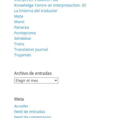
Knowledge Centre on Interpretaction- EC
La linterna del traductor
Meta
Monti
Panacea
Puntoycoma
Sendebar
Trans
Translation journal
Trujamán
Archivo de entradas
Archivo
de
entradas
Meta
Acceder
Feed de entradas
Feed de comentarios