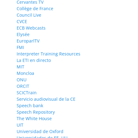
Cervantes TV
Collège de France
Council Live
CVCE
ECB Webcasts
Elysée
EuroparlTV
FMI
Interpreter Training Resources
La ETI en directo
MIT
Moncloa
ONU
ORCIT
SCICTrain
Servicio audiovisual de la CE
Speech bank
Speech Repository
The White House
UIT
Universidad de Oxford
Universidades de EE. UU.