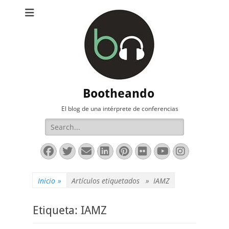
Bootheando
El blog de una intérprete de conferencias
Buscar:
Facebook
Twitter
Correo
LinkedIn
Pinterest
Flickr
YouTube
Instag
electrónico
Inicio
»
Artículos etiquetados »
IAMZ
Etiqueta:
IAMZ