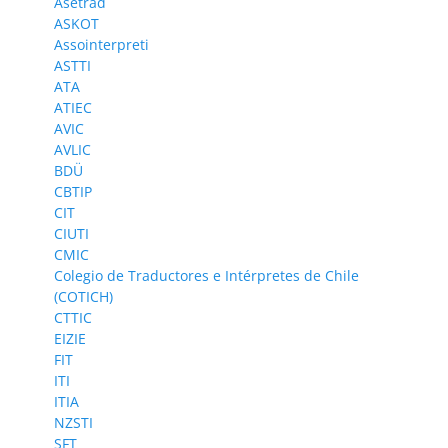
Asetrad
ASKOT
Assointerpreti
ASTTI
ATA
ATIEC
AVIC
AVLIC
BDÜ
CBTIP
CIT
CIUTI
CMIC
Colegio de Traductores e Intérpretes de Chile
(COTICH)
CTTIC
EIZIE
FIT
ITI
ITIA
NZSTI
SFT