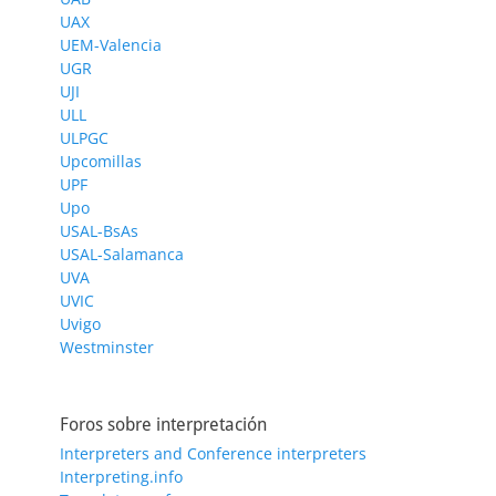
UAX
UEM-Valencia
UGR
UJI
ULL
ULPGC
Upcomillas
UPF
Upo
USAL-BsAs
USAL-Salamanca
UVA
UVIC
Uvigo
Westminster
Foros sobre interpretación
Interpreters and Conference interpreters
Interpreting.info