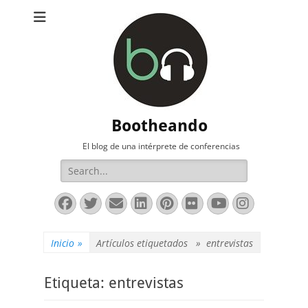
Bootheando
El blog de una intérprete de conferencias
Buscar:
Facebook
Twitter
Correo
LinkedIn
Pinterest
Flickr
YouTube
Instag
electrónico
Inicio
»
Artículos etiquetados »
entrevistas
Etiqueta:
entrevistas