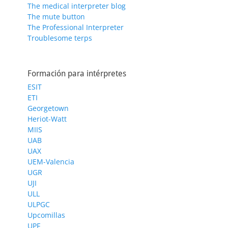
The medical interpreter blog
The mute button
The Professional Interpreter
Troublesome terps
Formación para intérpretes
ESIT
ETI
Georgetown
Heriot-Watt
MIIS
UAB
UAX
UEM-Valencia
UGR
UJI
ULL
ULPGC
Upcomillas
UPF