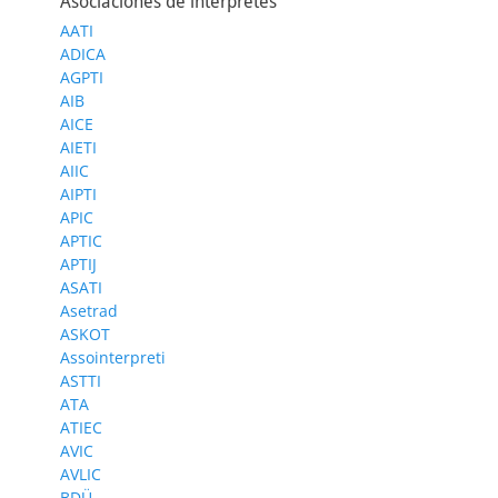
Asociaciones de intérpretes
AATI
ADICA
AGPTI
AIB
AICE
AIETI
AIIC
AIPTI
APIC
APTIC
APTIJ
ASATI
Asetrad
ASKOT
Assointerpreti
ASTTI
ATA
ATIEC
AVIC
AVLIC
BDÜ