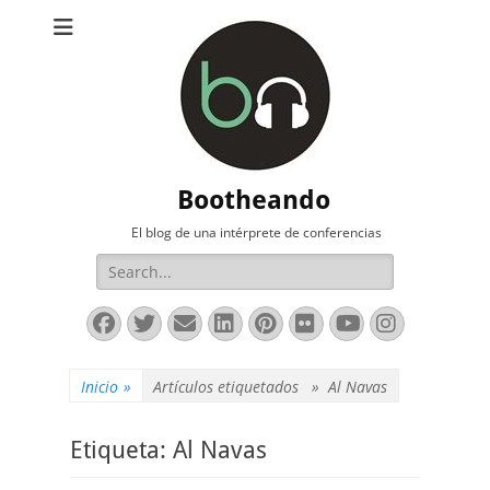
Bootheando
El blog de una intérprete de conferencias
Buscar:
Facebook
Twitter
Correo
LinkedIn
Pinterest
Flickr
YouTube
Instag
electrónico
Inicio
»
Artículos etiquetados »
Al Navas
Etiqueta:
Al Navas