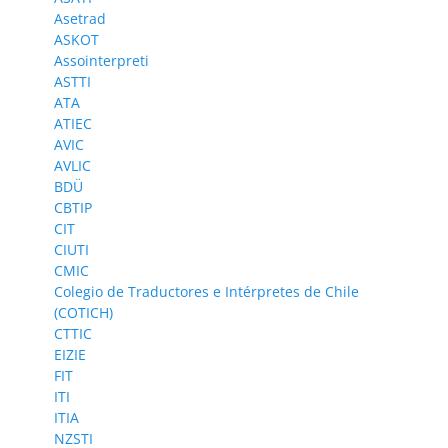
Asetrad
ASKOT
Assointerpreti
ASTTI
ATA
ATIEC
AVIC
AVLIC
BDÜ
CBTIP
CIT
CIUTI
CMIC
Colegio de Traductores e Intérpretes de Chile
(COTICH)
CTTIC
EIZIE
FIT
ITI
ITIA
NZSTI