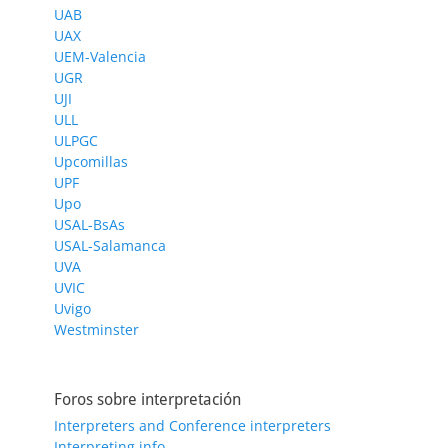
UAB
UAX
UEM-Valencia
UGR
UJI
ULL
ULPGC
Upcomillas
UPF
Upo
USAL-BsAs
USAL-Salamanca
UVA
UVIC
Uvigo
Westminster
Foros sobre interpretación
Interpreters and Conference interpreters
Interpreting.info