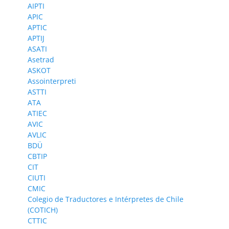
AIPTI
APIC
APTIC
APTIJ
ASATI
Asetrad
ASKOT
Assointerpreti
ASTTI
ATA
ATIEC
AVIC
AVLIC
BDÜ
CBTIP
CIT
CIUTI
CMIC
Colegio de Traductores e Intérpretes de Chile
(COTICH)
CTTIC