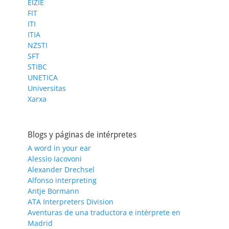
EIZIE
FIT
ITI
ITIA
NZSTI
SFT
STIBC
UNETICA
Universitas
Xarxa
Blogs y páginas de intérpretes
A word in your ear
Alessio Iacovoni
Alexander Drechsel
Alfonso interpreting
Antje Bormann
ATA Interpreters Division
Aventuras de una traductora e intérprete en
Madrid