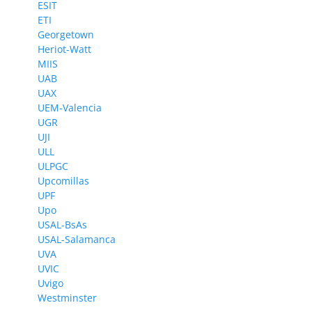
ESIT
ETI
Georgetown
Heriot-Watt
MIIS
UAB
UAX
UEM-Valencia
UGR
UJI
ULL
ULPGC
Upcomillas
UPF
Upo
USAL-BsAs
USAL-Salamanca
UVA
UVIC
Uvigo
Westminster