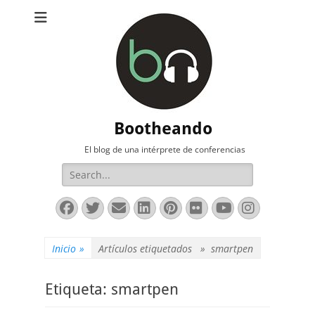
Bootheando
El blog de una intérprete de conferencias
Buscar:
Facebook
Twitter
Correo
LinkedIn
Pinterest
Flickr
YouTube
Instag
electrónico
Inicio
»
Artículos etiquetados »
smartpen
Etiqueta:
smartpen