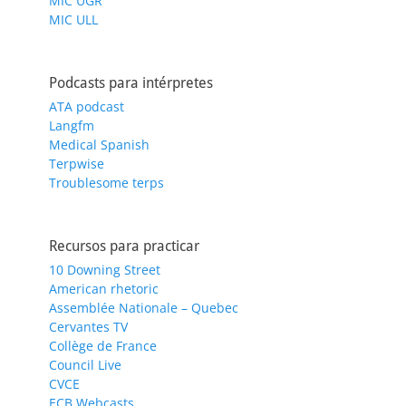
MIC UGR
MIC ULL
Podcasts para intérpretes
ATA podcast
Langfm
Medical Spanish
Terpwise
Troublesome terps
Recursos para practicar
10 Downing Street
American rhetoric
Assemblée Nationale – Quebec
Cervantes TV
Collège de France
Council Live
CVCE
ECB Webcasts