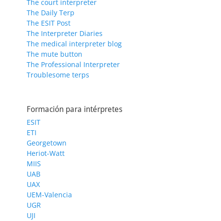
The court interpreter
The Daily Terp
The ESIT Post
The Interpreter Diaries
The medical interpreter blog
The mute button
The Professional Interpreter
Troublesome terps
Formación para intérpretes
ESIT
ETI
Georgetown
Heriot-Watt
MIIS
UAB
UAX
UEM-Valencia
UGR
UJI