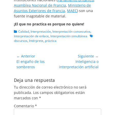
Asamblea Nacional de Francia
,
Ministerio de
Asuntos Exteriores de Francia
,
MAEC
) son una
fuente inagotable de material.
¡El que no practica es porque no quiere!
Categorias
Calidad
,
Interpretación
,
Interpretación consecutiva
,
Etiquetas
Interpretación de enlace
,
Interpretación simultánea
discursos
,
Intérprete
,
práctica
Navegación
← Anterior
Siguiente →
Entrada
Entrada
El engaño de los
Inteligencia o
de
anterior:
siguiente:
sombreros
interpretación artificial
entradas
Deja una respuesta
Tu dirección de correo electrónico no será
publicada.
Los campos obligatorios están
marcados con
*
Comentario
*