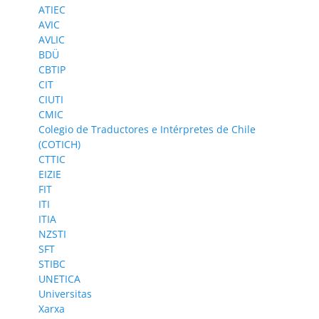
ATIEC
AVIC
AVLIC
BDÜ
CBTIP
CIT
CIUTI
CMIC
Colegio de Traductores e Intérpretes de Chile
(COTICH)
CTTIC
EIZIE
FIT
ITI
ITIA
NZSTI
SFT
STIBC
UNETICA
Universitas
Xarxa