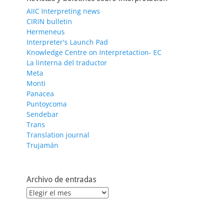
AIIC Interpreting news
CIRIN bulletin
Hermeneus
Interpreter's Launch Pad
Knowledge Centre on Interpretaction- EC
La linterna del traductor
Meta
Monti
Panacea
Puntoycoma
Sendebar
Trans
Translation journal
Trujamán
Archivo de entradas
Archivo
de
entradas