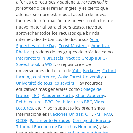
alforjas de recursos y sapiencia.
Forewarned is
forearmed
dice el refrán inglés, y es cierto que
además siempre estamos al acecho de nuevas
fuentes de información, de nuevos contextos, de
nuevo material para el porsiacaso. Hay que
aprovechar todos los recursos que brinda
internet, desde bancos de discursos (
Vital
Speeches of the Day
,
Toast Masters
o
American
Rhetoric
), vídeos de los grupos de práctica como
Interpreters in Brussels Practice Group (IBPG)
,
Speechpool
, o
WISE
, o repositorios de
universidades de la talla de
Yale
,
Berkeley
,
Oxford
farming conference
,
Wake Forest University
, o
Université de tous les savoirs
. Hay recursos
educativos más generales como
College de
France
,
TED
,
Academic Earth
,
Khan Academy
,
Reith lectures BBC
,
Reith lectures BBC
,
Video
Lectures
, etc. Y por supuesto los organismos
internacionales (
Naciones Unidas
,
OIT
,
FMI
,
FAO
,
OCDE
,
Parlamento Europeo
,
Consejo de Europa
,
Tribunal Europeo de Derechos Humanos
) y las
instituciones nacionales (
Parlamento británico
,