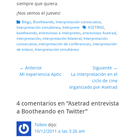
siempre que quiera.
¡Nos vemos el jueves!
Categorias
Blogs
,
Bootheando
,
Interpretación consecutiva
,
Etiquetas
Interpretación simultánea
,
Intérprete
ASETRAD
,
bootheando
,
entrevistas a intérpretes
,
entrevistas Asetrad
,
interpretación
,
interpretación bilateral
,
Interpretación
consecutiva
,
interpretación de conferencias
,
interpretación
de enlace
,
Interpretación simultánea
Navegación
← Anterior
Siguiente →
Entrada
Entrada
Mi experiencia Aptic
La interpretación en el
de
anterior:
siguiente:
ciclo de cine
entradas
organizado por Asetrad
4 comentarios en “Asetrad entrevista
a Bootheando en Twitter”
Tolken
dijo:
10/12/2011 a las 3:26 am