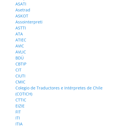
ASATI
Asetrad
ASKOT
Assointerpreti
ASTTI
ATA
ATIEC
AVIC
AVLIC
BDÜ
CBTIP
CIT
CIUTI
CMIC
Colegio de Traductores e Intérpretes de Chile
(COTICH)
CTTIC
EIZIE
FIT
ITI
ITIA