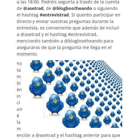
a las 18:00. Podréis seguirla a través de la cuenta
de
@asetrad
, de
@blogbootheando
o siguiendo
el hashtag
#entrevistrad
. Si queréis participar en
directo y enviar vuestras preguntas durante la
entrevista, es conveniente que además de incluir
a @asetrad y el hashtag #entrevistrad,
mencionéis también a @blogbootheando para
aseguraros de que la pregunta me llega en el
momento.
Yo
ta
m
bi
én
in
cl
uir
é
la
m
ención a @asetrad y el hashtag anterior para que