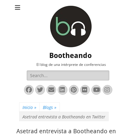
Bootheando
El blog de una intérprete de conferencias
Buscar:
Facebook
Twitter
Correo
LinkedIn
Pinterest
Flickr
YouTube
Instag
electrónico
Inicio
»
Blogs
»
Asetrad entrevista a Bootheando en Twitter
Asetrad entrevista a Bootheando en