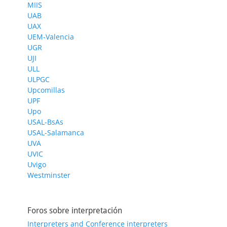
MIIS
UAB
UAX
UEM-Valencia
UGR
UJI
ULL
ULPGC
Upcomillas
UPF
Upo
USAL-BsAs
USAL-Salamanca
UVA
UVIC
Uvigo
Westminster
Foros sobre interpretación
Interpreters and Conference interpreters