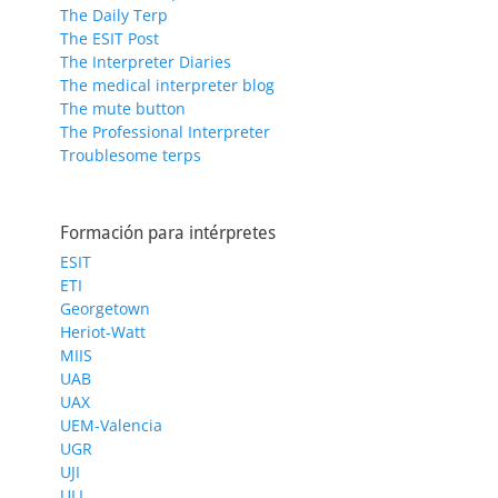
The Daily Terp
The ESIT Post
The Interpreter Diaries
The medical interpreter blog
The mute button
The Professional Interpreter
Troublesome terps
Formación para intérpretes
ESIT
ETI
Georgetown
Heriot-Watt
MIIS
UAB
UAX
UEM-Valencia
UGR
UJI
ULL