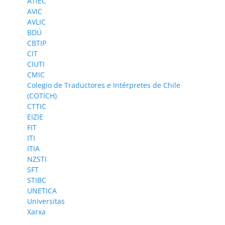
ATIEC
AVIC
AVLIC
BDÜ
CBTIP
CIT
CIUTI
CMIC
Colegio de Traductores e Intérpretes de Chile
(COTICH)
CTTIC
EIZIE
FIT
ITI
ITIA
NZSTI
SFT
STIBC
UNETICA
Universitas
Xarxa