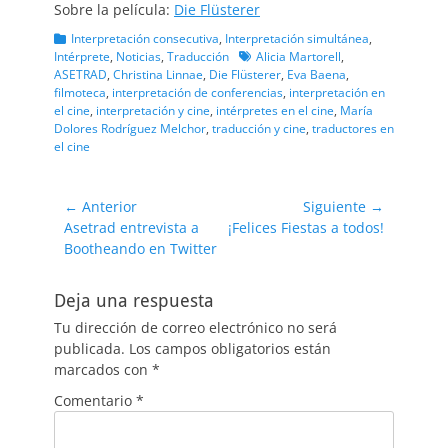
Sobre la película:
Die Flüsterer
Categorias
Interpretación consecutiva
,
Interpretación simultánea
,
Etiquetas
Intérprete
,
Noticias
,
Traducción
Alicia Martorell
,
ASETRAD
,
Christina Linnae
,
Die Flüsterer
,
Eva Baena
,
filmoteca
,
interpretación de conferencias
,
interpretación en
el cine
,
interpretación y cine
,
intérpretes en el cine
,
María
Dolores Rodríguez Melchor
,
traducción y cine
,
traductores en
el cine
Navegación
← Anterior
Siguiente →
Entrada
Entrada
Asetrad entrevista a
¡Felices Fiestas a todos!
de
anterior:
siguiente:
Bootheando en Twitter
entradas
Deja una respuesta
Tu dirección de correo electrónico no será
publicada.
Los campos obligatorios están
marcados con
*
Comentario
*