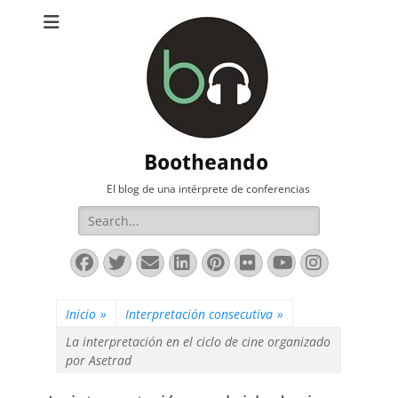
Bootheando
El blog de una intérprete de conferencias
Buscar:
Facebook
Twitter
Correo
LinkedIn
Pinterest
Flickr
YouTube
Instag
electrónico
Inicio
»
Interpretación consecutiva
»
La interpretación en el ciclo de cine organizado
por Asetrad