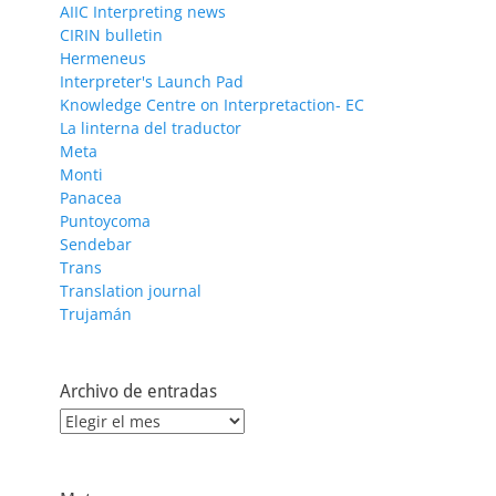
AIIC Interpreting news
CIRIN bulletin
Hermeneus
Interpreter's Launch Pad
Knowledge Centre on Interpretaction- EC
La linterna del traductor
Meta
Monti
Panacea
Puntoycoma
Sendebar
Trans
Translation journal
Trujamán
Archivo de entradas
Archivo
de
entradas