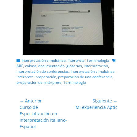
Categorias
Etiquetas
Interpretación simultánea
,
Intérprete
,
Terminología
AIIC
,
cabina
,
documentación
,
glosarios
,
interpretación
,
interpretación de conferencias
,
Interpretación simultánea
,
Intérprete
,
preparación
,
preparación de una conferencia
,
preparación del intérprete
,
Terminología
Navegación
← Anterior
Siguiente →
Entrada
Entrada
Curso de
Mi experiencia Aptic
de
anterior:
siguiente:
Especialización en
entradas
Interpretación Italiano-
Español