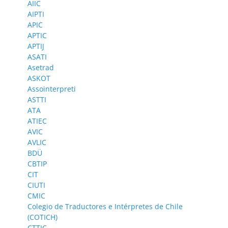
AIIC
AIPTI
APIC
APTIC
APTIJ
ASATI
Asetrad
ASKOT
Assointerpreti
ASTTI
ATA
ATIEC
AVIC
AVLIC
BDÜ
CBTIP
CIT
CIUTI
CMIC
Colegio de Traductores e Intérpretes de Chile
(COTICH)
CTTIC