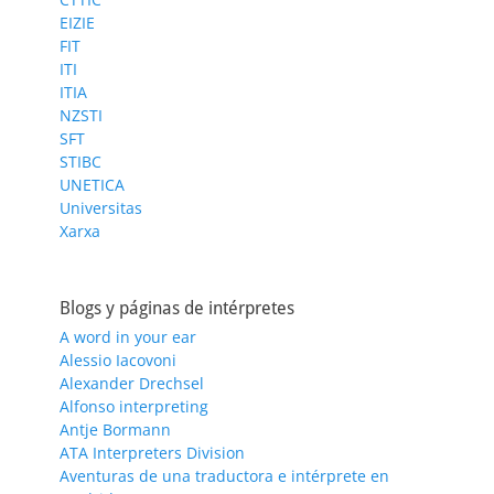
EIZIE
FIT
ITI
ITIA
NZSTI
SFT
STIBC
UNETICA
Universitas
Xarxa
Blogs y páginas de intérpretes
A word in your ear
Alessio Iacovoni
Alexander Drechsel
Alfonso interpreting
Antje Bormann
ATA Interpreters Division
Aventuras de una traductora e intérprete en