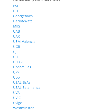
ESIT
ETI
Georgetown
Heriot-Watt
MIIS
UAB
UAX
UEM-Valencia
UGR
UJI
ULL
ULPGC
Upcomillas
UPF
Upo
USAL-BsAs
USAL-Salamanca
UVA
UVIC
Uvigo
Westminster