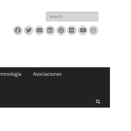
Buscar:
Facebook
Twitter
Correo
LinkedIn
Pinterest
Flickr
YouTube
Instagram
electrónico
minología
Asociaciones
Buscar