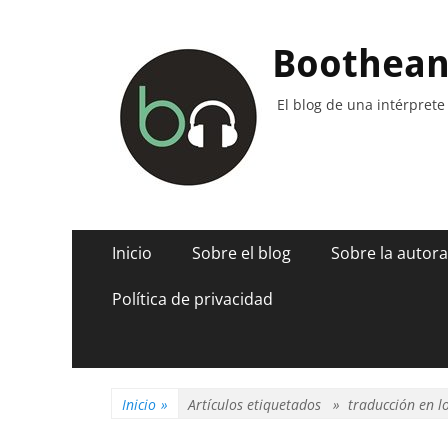
Boothea
El blog de una intérprete
Menú
Saltar
Inicio
Sobre el blog
Sobre la autora
al
principal
contenido
Política de privacidad
Inicio
»
Artículos etiquetados »
traducción en l