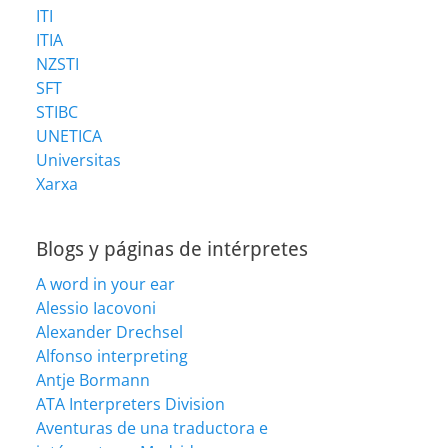
ITI
ITIA
NZSTI
SFT
STIBC
UNETICA
Universitas
Xarxa
Blogs y páginas de intérpretes
A word in your ear
Alessio Iacovoni
Alexander Drechsel
Alfonso interpreting
Antje Bormann
ATA Interpreters Division
Aventuras de una traductora e