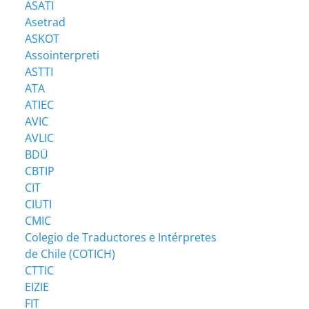
ASATI
Asetrad
ASKOT
Assointerpreti
ASTTI
ATA
ATIEC
AVIC
AVLIC
BDÜ
CBTIP
CIT
CIUTI
CMIC
Colegio de Traductores e Intérpretes
de Chile (COTICH)
CTTIC
EIZIE
FIT