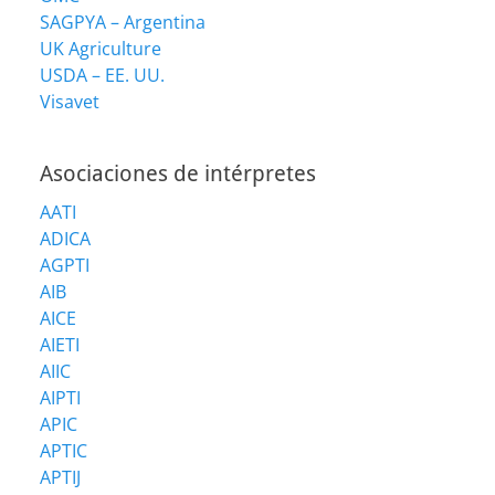
SAGPYA – Argentina
UK Agriculture
USDA – EE. UU.
Visavet
Asociaciones de intérpretes
AATI
ADICA
AGPTI
AIB
AICE
AIETI
AIIC
AIPTI
APIC
APTIC
APTIJ