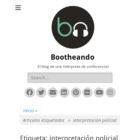
Bootheando
El blog de una intérprete de conferencias
Buscar:
Facebook
Twitter
Correo
LinkedIn
Pinterest
Flickr
YouTube
Instag
electrónico
Inicio
»
Artículos etiquetados »
interpretación policial
Etiqueta:
interpretación policial