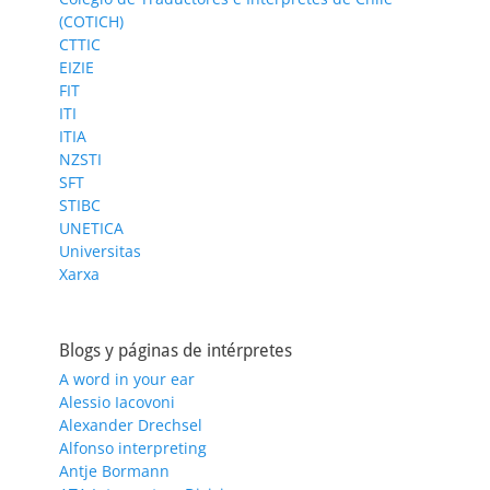
(COTICH)
CTTIC
EIZIE
FIT
ITI
ITIA
NZSTI
SFT
STIBC
UNETICA
Universitas
Xarxa
Blogs y páginas de intérpretes
A word in your ear
Alessio Iacovoni
Alexander Drechsel
Alfonso interpreting
Antje Bormann