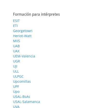
Formación para intérpretes
ESIT
ETI
Georgetown
Heriot-Watt
MIIS
UAB
UAX
UEM-Valencia
UGR
UJI
ULL
ULPGC
Upcomillas
UPF
Upo
USAL-BsAs
USAL-Salamanca
UVA