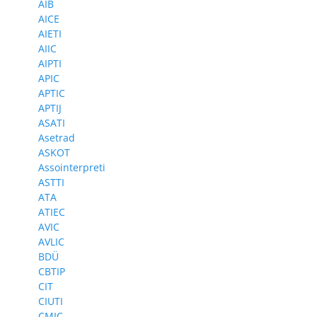
AIB
AICE
AIETI
AIIC
AIPTI
APIC
APTIC
APTIJ
ASATI
Asetrad
ASKOT
Assointerpreti
ASTTI
ATA
ATIEC
AVIC
AVLIC
BDÜ
CBTIP
CIT
CIUTI
CMIC