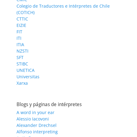
Colegio de Traductores e Intérpretes de Chile
(COTICH)
CTTIC
EIZIE
FIT
ITI
ITIA
NZSTI
SFT
STIBC
UNETICA
Universitas
Xarxa
Blogs y páginas de intérpretes
A word in your ear
Alessio Iacovoni
Alexander Drechsel
Alfonso interpreting