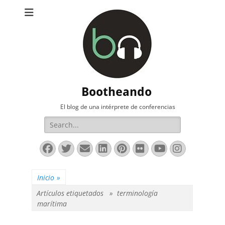
Bootheando
El blog de una intérprete de conferencias
Buscar:
Facebook
Twitter
Correo
LinkedIn
Pinterest
Flickr
YouTube
Instag
electrónico
Inicio
»
Artículos etiquetados »
terminología
marítima