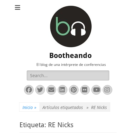
Bootheando
El blog de una intérprete de conferencias
Buscar:
Facebook
Twitter
Correo
LinkedIn
Pinterest
Flickr
YouTube
Instag
electrónico
Inicio
»
Artículos etiquetados »
RE Nicks
Etiqueta:
RE Nicks