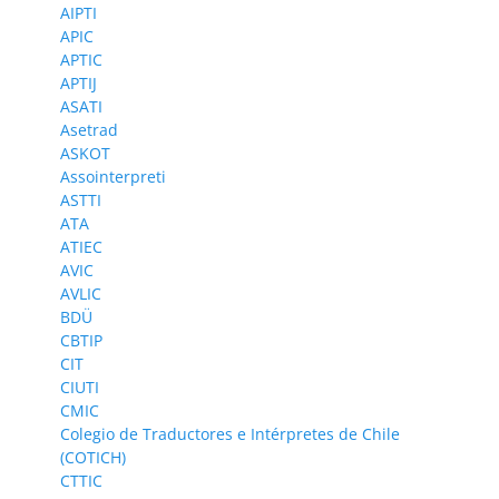
AIPTI
APIC
APTIC
APTIJ
ASATI
Asetrad
ASKOT
Assointerpreti
ASTTI
ATA
ATIEC
AVIC
AVLIC
BDÜ
CBTIP
CIT
CIUTI
CMIC
Colegio de Traductores e Intérpretes de Chile
(COTICH)
CTTIC