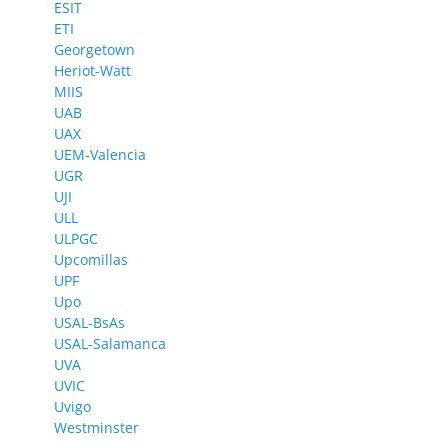
ESIT
ETI
Georgetown
Heriot-Watt
MIIS
UAB
UAX
UEM-Valencia
UGR
UJI
ULL
ULPGC
Upcomillas
UPF
Upo
USAL-BsAs
USAL-Salamanca
UVA
UVIC
Uvigo
Westminster