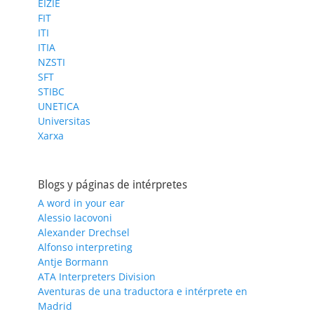
EIZIE
FIT
ITI
ITIA
NZSTI
SFT
STIBC
UNETICA
Universitas
Xarxa
Blogs y páginas de intérpretes
A word in your ear
Alessio Iacovoni
Alexander Drechsel
Alfonso interpreting
Antje Bormann
ATA Interpreters Division
Aventuras de una traductora e intérprete en
Madrid