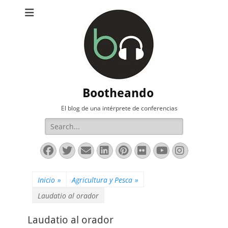
Bootheando
El blog de una intérprete de conferencias
Buscar:
Facebook
Twitter
Correo
LinkedIn
Pinterest
Flickr
YouTube
Instag
electrónico
Inicio
»
Agricultura y Pesca
»
Laudatio al orador
Laudatio al orador