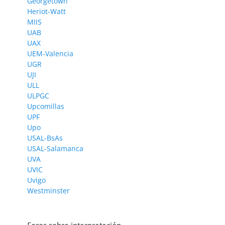
Georgetown
Heriot-Watt
MIIS
UAB
UAX
UEM-Valencia
UGR
UJI
ULL
ULPGC
Upcomillas
UPF
Upo
USAL-BsAs
USAL-Salamanca
UVA
UVIC
Uvigo
Westminster