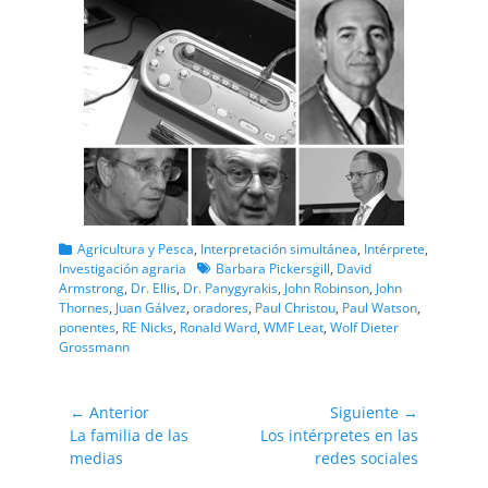
Categorias
Agricultura y Pesca
,
Interpretación simultánea
,
Intérprete
,
Etiquetas
Investigación agraria
Barbara Pickersgill
,
David
Armstrong
,
Dr. Ellis
,
Dr. Panygyrakis
,
John Robinson
,
John
Thornes
,
Juan Gálvez
,
oradores
,
Paul Christou
,
Paul Watson
,
ponentes
,
RE Nicks
,
Ronald Ward
,
WMF Leat
,
Wolf Dieter
Grossmann
Navegación
← Anterior
Siguiente →
Entrada
Entrada
La familia de las
Los intérpretes en las
de
anterior:
siguiente:
medias
redes sociales
entradas