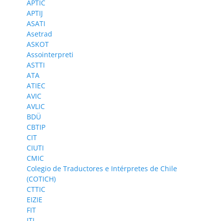
APTIC
APTIJ
ASATI
Asetrad
ASKOT
Assointerpreti
ASTTI
ATA
ATIEC
AVIC
AVLIC
BDÜ
CBTIP
CIT
CIUTI
CMIC
Colegio de Traductores e Intérpretes de Chile
(COTICH)
CTTIC
EIZIE
FIT
ITI