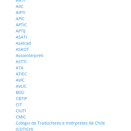
AIETI
AIIC
AIPTI
APIC
APTIC
APTIJ
ASATI
Asetrad
ASKOT
Assointerpreti
ASTTI
ATA
ATIEC
AVIC
AVLIC
BDÜ
CBTIP
CIT
CIUTI
CMIC
Colegio de Traductores e Intérpretes de Chile
(COTICH)