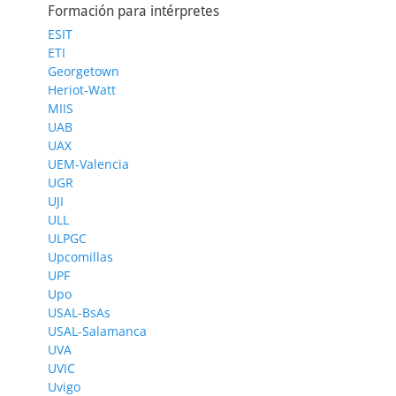
Formación para intérpretes
ESIT
ETI
Georgetown
Heriot-Watt
MIIS
UAB
UAX
UEM-Valencia
UGR
UJI
ULL
ULPGC
Upcomillas
UPF
Upo
USAL-BsAs
USAL-Salamanca
UVA
UVIC
Uvigo