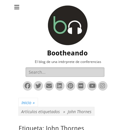
Bootheando
El blog de una intérprete de conferencias
Buscar:
Facebook
Twitter
Correo
LinkedIn
Pinterest
Flickr
YouTube
Instag
electrónico
Inicio
»
Artículos etiquetados »
John Thornes
Etiqueta:
John Thornes