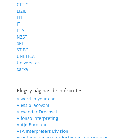
CTTIC
EIZIE
FIT
ITI
ITIA
NZSTI
SFT
STIBC
UNETICA
Universitas
Xarxa
Blogs y páginas de intérpretes
A word in your ear
Alessio Iacovoni
Alexander Drechsel
Alfonso interpreting
Antje Bormann
ATA Interpreters Division
Aventuras de una traductora e intérprete en