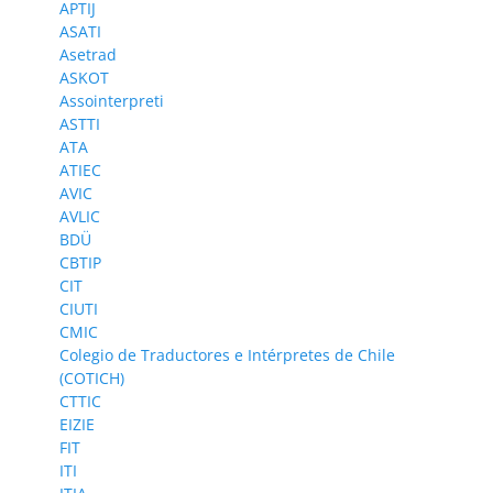
APTIJ
ASATI
Asetrad
ASKOT
Assointerpreti
ASTTI
ATA
ATIEC
AVIC
AVLIC
BDÜ
CBTIP
CIT
CIUTI
CMIC
Colegio de Traductores e Intérpretes de Chile
(COTICH)
CTTIC
EIZIE
FIT
ITI