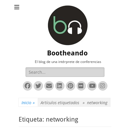
Bootheando
El blog de una intérprete de conferencias
Buscar:
Facebook
Twitter
Correo
LinkedIn
Pinterest
Flickr
YouTube
Instag
electrónico
Inicio
»
Artículos etiquetados »
networking
Etiqueta:
networking