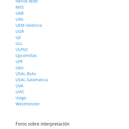
Heriot-Watt
MIIS
UAB
UAX
UEM-Valencia
UGR
UJI
ULL
ULPGC
Upcomillas
UPF
Upo
USAL-BsAs
USAL-Salamanca
UVA
UVIC
Uvigo
Westminster
Foros sobre interpretación