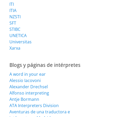
ITI
ITIA
NZSTI
SFT
STIBC
UNETICA
Universitas
Xarxa
Blogs y páginas de intérpretes
A word in your ear
Alessio Iacovoni
Alexander Drechsel
Alfonso interpreting
Antje Bormann
ATA Interpreters Division
Aventuras de una traductora e