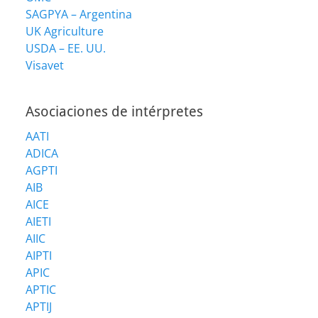
SAGPYA – Argentina
UK Agriculture
USDA – EE. UU.
Visavet
Asociaciones de intérpretes
AATI
ADICA
AGPTI
AIB
AICE
AIETI
AIIC
AIPTI
APIC
APTIC
APTIJ