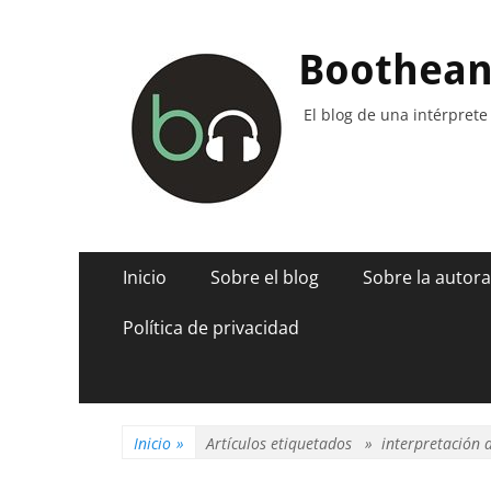
Boothea
El blog de una intérprete
Menú
Saltar
Inicio
Sobre el blog
Sobre la autora
al
principal
contenido
Política de privacidad
Inicio
»
Artículos etiquetados »
interpretación 