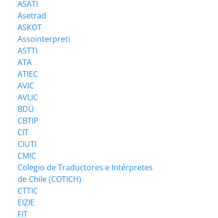
ASATI
Asetrad
ASKOT
Assointerpreti
ASTTI
ATA
ATIEC
AVIC
AVLIC
BDÜ
CBTIP
CIT
CIUTI
CMIC
Colegio de Traductores e Intérpretes
de Chile (COTICH)
CTTIC
EIZIE
FIT