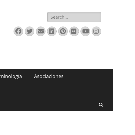
Buscar:
Facebook
Twitter
Correo
LinkedIn
Pinterest
Flickr
YouTube
Instagram
electrónico
minología
Asociaciones
Buscar