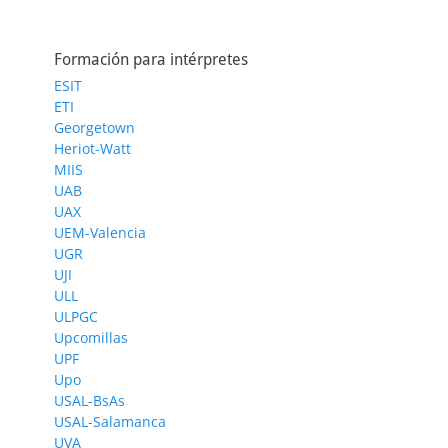
Formación para intérpretes
ESIT
ETI
Georgetown
Heriot-Watt
MIIS
UAB
UAX
UEM-Valencia
UGR
UJI
ULL
ULPGC
Upcomillas
UPF
Upo
USAL-BsAs
USAL-Salamanca
UVA