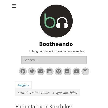
Bootheando
El blog de una intérprete de conferencias
Buscar:
Facebook
Twitter
Correo
LinkedIn
Pinterest
Flickr
YouTube
Instag
electrónico
Inicio
»
Artículos etiquetados »
Igor Korchilov
Etiqueta:
Igor Korchilov