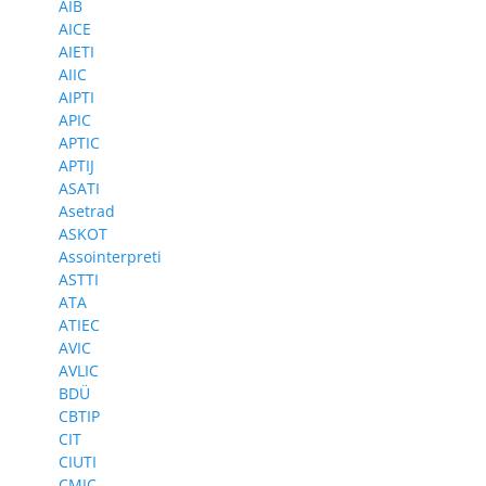
AIB
AICE
AIETI
AIIC
AIPTI
APIC
APTIC
APTIJ
ASATI
Asetrad
ASKOT
Assointerpreti
ASTTI
ATA
ATIEC
AVIC
AVLIC
BDÜ
CBTIP
CIT
CIUTI
CMIC