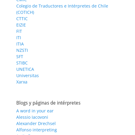
Colegio de Traductores e Intérpretes de Chile
(COTICH)
CTTIC
EIZIE
FIT
ITI
ITIA
NZSTI
SFT
STIBC
UNETICA
Universitas
Xarxa
Blogs y páginas de intérpretes
A word in your ear
Alessio Iacovoni
Alexander Drechsel
Alfonso interpreting