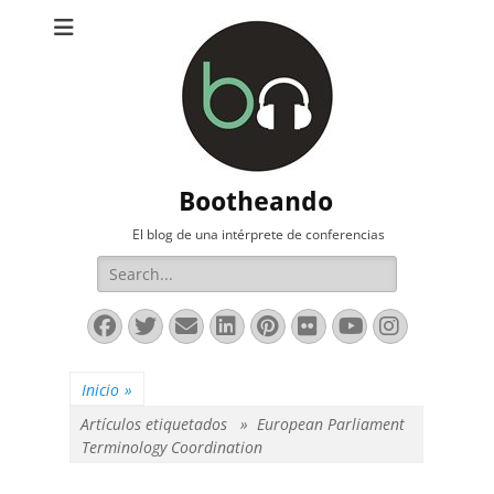
Bootheando
El blog de una intérprete de conferencias
Buscar:
Facebook
Twitter
Correo
LinkedIn
Pinterest
Flickr
YouTube
Instag
electrónico
Inicio
»
Artículos etiquetados »
European Parliament
Terminology Coordination