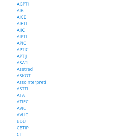
AGPTI
AIB
AICE
AIETI
AIIC
AIPTI
APIC
APTIC
APTIJ
ASATI
Asetrad
ASKOT
Assointerpreti
ASTTI
ATA
ATIEC
AVIC
AVLIC
BDÜ
CBTIP
CIT