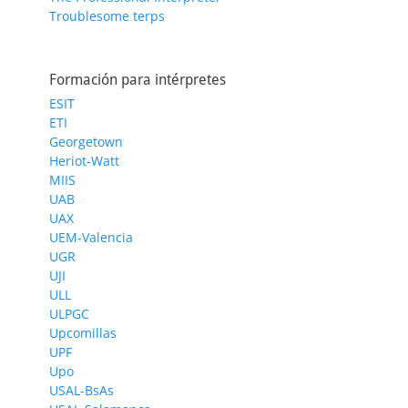
Troublesome terps
Formación para intérpretes
ESIT
ETI
Georgetown
Heriot-Watt
MIIS
UAB
UAX
UEM-Valencia
UGR
UJI
ULL
ULPGC
Upcomillas
UPF
Upo
USAL-BsAs