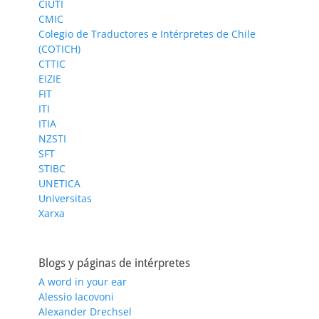
CIUTI
CMIC
Colegio de Traductores e Intérpretes de Chile
(COTICH)
CTTIC
EIZIE
FIT
ITI
ITIA
NZSTI
SFT
STIBC
UNETICA
Universitas
Xarxa
Blogs y páginas de intérpretes
A word in your ear
Alessio Iacovoni
Alexander Drechsel