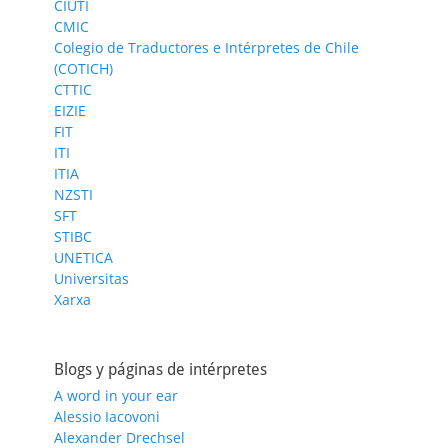
CIUTI
CMIC
Colegio de Traductores e Intérpretes de Chile
(COTICH)
CTTIC
EIZIE
FIT
ITI
ITIA
NZSTI
SFT
STIBC
UNETICA
Universitas
Xarxa
Blogs y páginas de intérpretes
A word in your ear
Alessio Iacovoni
Alexander Drechsel