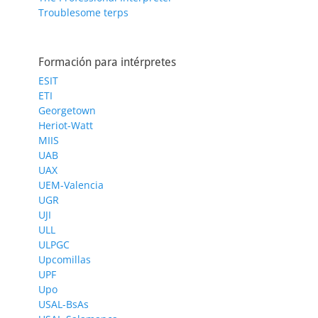
Troublesome terps
Formación para intérpretes
ESIT
ETI
Georgetown
Heriot-Watt
MIIS
UAB
UAX
UEM-Valencia
UGR
UJI
ULL
ULPGC
Upcomillas
UPF
Upo
USAL-BsAs