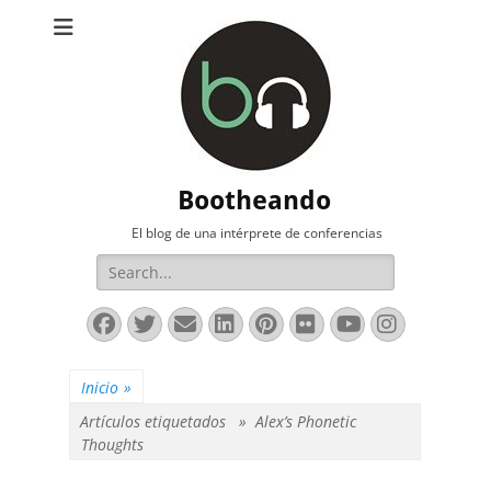
Bootheando
El blog de una intérprete de conferencias
Buscar:
Facebook
Twitter
Correo
LinkedIn
Pinterest
Flickr
YouTube
Instag
electrónico
Inicio
»
Artículos etiquetados »
Alex’s Phonetic
Thoughts