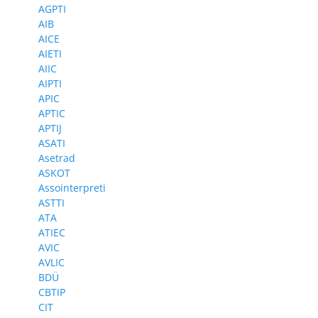
AGPTI
AIB
AICE
AIETI
AIIC
AIPTI
APIC
APTIC
APTIJ
ASATI
Asetrad
ASKOT
Assointerpreti
ASTTI
ATA
ATIEC
AVIC
AVLIC
BDÜ
CBTIP
CIT