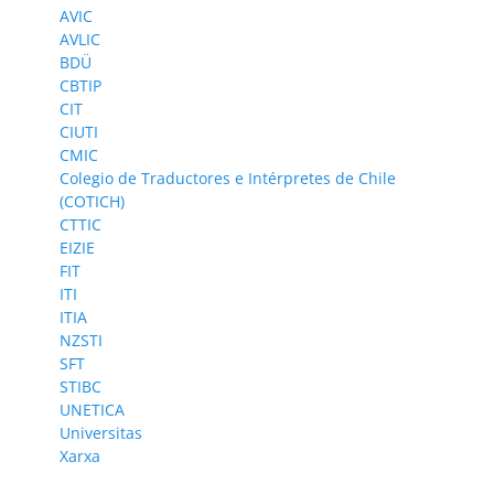
AVIC
AVLIC
BDÜ
CBTIP
CIT
CIUTI
CMIC
Colegio de Traductores e Intérpretes de Chile
(COTICH)
CTTIC
EIZIE
FIT
ITI
ITIA
NZSTI
SFT
STIBC
UNETICA
Universitas
Xarxa