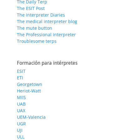
The Daily Terp
The ESIT Post
The Interpreter Diaries
The medical interpreter blog
The mute button
The Professional Interpreter
Troublesome terps
Formación para intérpretes
ESIT
ETI
Georgetown
Heriot-Watt
MIIS
UAB
UAX
UEM-Valencia
UGR
UJI
ULL