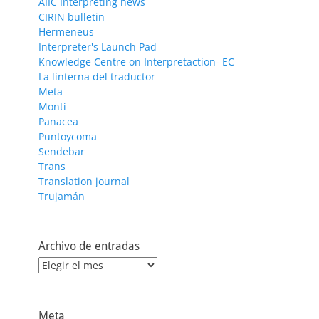
AIIC Interpreting news
CIRIN bulletin
Hermeneus
Interpreter's Launch Pad
Knowledge Centre on Interpretaction- EC
La linterna del traductor
Meta
Monti
Panacea
Puntoycoma
Sendebar
Trans
Translation journal
Trujamán
Archivo de entradas
Archivo
de
entradas
Meta