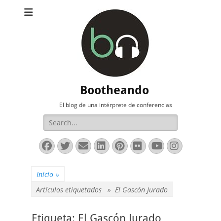
Bootheando
El blog de una intérprete de conferencias
Buscar:
Facebook
Twitter
Correo
LinkedIn
Pinterest
Flickr
YouTube
Instag
electrónico
Inicio
»
Artículos etiquetados »
El Gascón Jurado
Etiqueta:
El Gascón Jurado