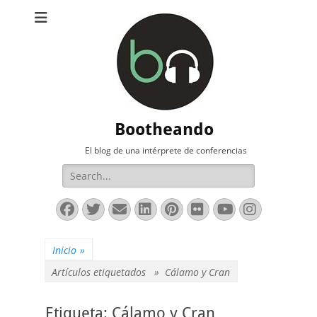
Bootheando
El blog de una intérprete de conferencias
Buscar:
Facebook
Twitter
Correo
LinkedIn
Pinterest
Flickr
YouTube
Instag
electrónico
Inicio
»
Artículos etiquetados »
Cálamo y Cran
Etiqueta:
Cálamo y Cran