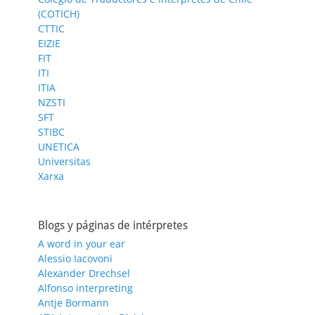
(COTICH)
CTTIC
EIZIE
FIT
ITI
ITIA
NZSTI
SFT
STIBC
UNETICA
Universitas
Xarxa
Blogs y páginas de intérpretes
A word in your ear
Alessio Iacovoni
Alexander Drechsel
Alfonso interpreting
Antje Bormann