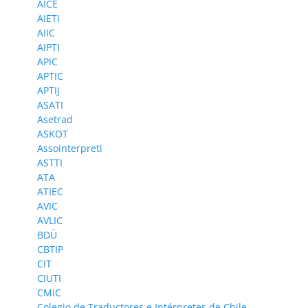
AICE
AIETI
AIIC
AIPTI
APIC
APTIC
APTIJ
ASATI
Asetrad
ASKOT
Assointerpreti
ASTTI
ATA
ATIEC
AVIC
AVLIC
BDÜ
CBTIP
CIT
CIUTI
CMIC
Colegio de Traductores e Intérpretes de Chile