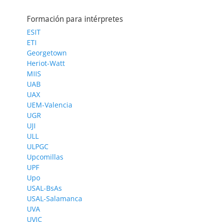
Formación para intérpretes
ESIT
ETI
Georgetown
Heriot-Watt
MIIS
UAB
UAX
UEM-Valencia
UGR
UJI
ULL
ULPGC
Upcomillas
UPF
Upo
USAL-BsAs
USAL-Salamanca
UVA
UVIC