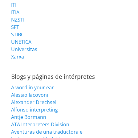
ITI
ITIA
NZSTI
SFT
STIBC
UNETICA
Universitas
Xarxa
Blogs y páginas de intérpretes
A word in your ear
Alessio Iacovoni
Alexander Drechsel
Alfonso interpreting
Antje Bormann
ATA Interpreters Division
Aventuras de una traductora e