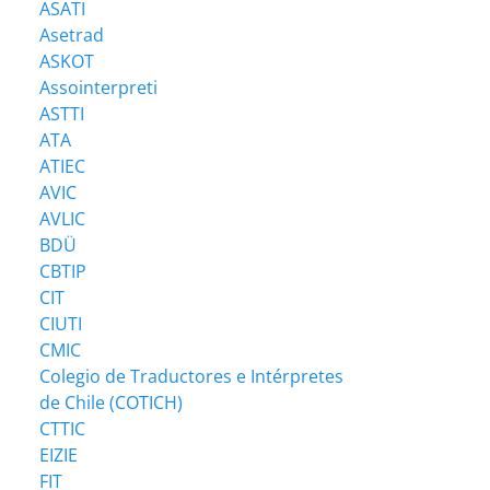
ASATI
Asetrad
ASKOT
Assointerpreti
ASTTI
ATA
ATIEC
AVIC
AVLIC
BDÜ
CBTIP
CIT
CIUTI
CMIC
Colegio de Traductores e Intérpretes
de Chile (COTICH)
CTTIC
EIZIE
FIT