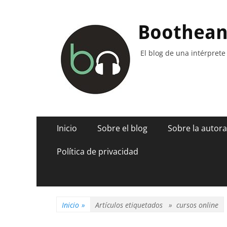
Boothea
El blog de una intérprete
Menú
Saltar
Inicio
Sobre el blog
Sobre la autora
al
principal
contenido
Política de privacidad
Inicio
»
Artículos etiquetados »
cursos online