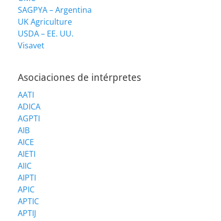
SAGPYA – Argentina
UK Agriculture
USDA – EE. UU.
Visavet
Asociaciones de intérpretes
AATI
ADICA
AGPTI
AIB
AICE
AIETI
AIIC
AIPTI
APIC
APTIC
APTIJ