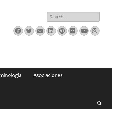
Buscar:
Facebook
Twitter
Correo
LinkedIn
Pinterest
Flickr
YouTube
Instagram
electrónico
minología
Asociaciones
Buscar