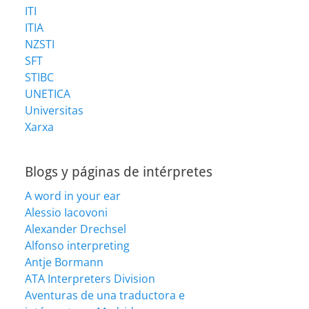
ITI
ITIA
NZSTI
SFT
STIBC
UNETICA
Universitas
Xarxa
Blogs y páginas de intérpretes
A word in your ear
Alessio Iacovoni
Alexander Drechsel
Alfonso interpreting
Antje Bormann
ATA Interpreters Division
Aventuras de una traductora e