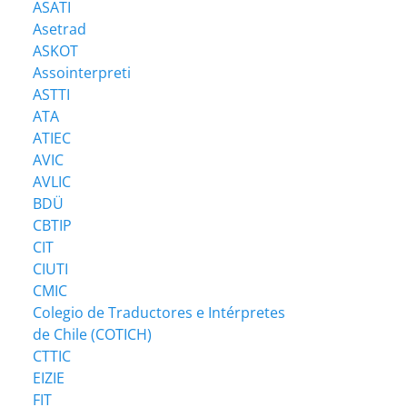
ASATI
Asetrad
ASKOT
Assointerpreti
ASTTI
ATA
ATIEC
AVIC
AVLIC
BDÜ
CBTIP
CIT
CIUTI
CMIC
Colegio de Traductores e Intérpretes
de Chile (COTICH)
CTTIC
EIZIE
FIT