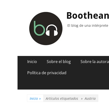
Boothea
El blog de una intérprete
Menú
Saltar
Inicio
Sobre el blog
Sobre la autora
al
principal
contenido
Política de privacidad
Inicio
»
Artículos etiquetados »
Austria