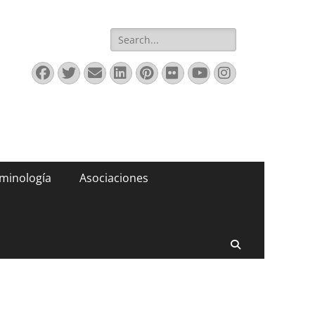
Buscar:
Facebook
Twitter
Correo
LinkedIn
Pinterest
Flickr
YouTube
Instagram
electrónico
minología
Asociaciones
Buscar