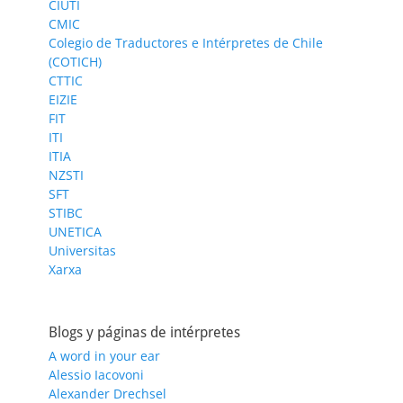
CIUTI
CMIC
Colegio de Traductores e Intérpretes de Chile
(COTICH)
CTTIC
EIZIE
FIT
ITI
ITIA
NZSTI
SFT
STIBC
UNETICA
Universitas
Xarxa
Blogs y páginas de intérpretes
A word in your ear
Alessio Iacovoni
Alexander Drechsel