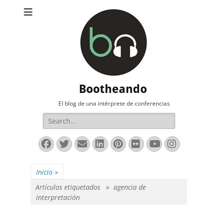
Bootheando
El blog de una intérprete de conferencias
Buscar:
Facebook
Twitter
Correo
LinkedIn
Pinterest
Flickr
YouTube
Instag
electrónico
Inicio
»
Artículos etiquetados »
agencia de
interpretación