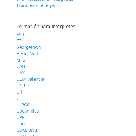
Troublesome terps
Formación para intérpretes
ESIT
ETI
Georgetown
Heriot-Watt
MIIS
UAB
UAX
UEM-Valencia
UGR
UJI
ULL
ULPGC
Upcomillas
UPF
Upo
USAL-BsAs