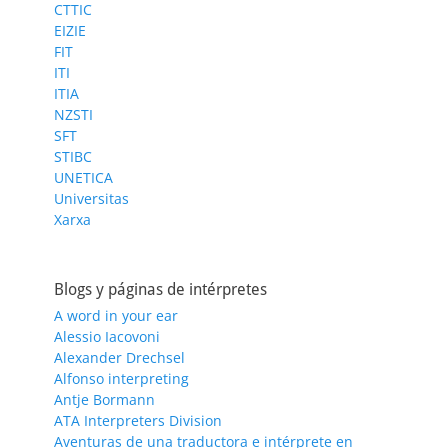
CTTIC
EIZIE
FIT
ITI
ITIA
NZSTI
SFT
STIBC
UNETICA
Universitas
Xarxa
Blogs y páginas de intérpretes
A word in your ear
Alessio Iacovoni
Alexander Drechsel
Alfonso interpreting
Antje Bormann
ATA Interpreters Division
Aventuras de una traductora e intérprete en