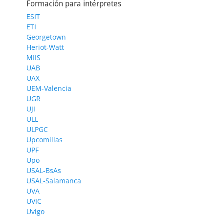
Formación para intérpretes
ESIT
ETI
Georgetown
Heriot-Watt
MIIS
UAB
UAX
UEM-Valencia
UGR
UJI
ULL
ULPGC
Upcomillas
UPF
Upo
USAL-BsAs
USAL-Salamanca
UVA
UVIC
Uvigo