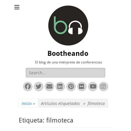
Bootheando
El blog de una intérprete de conferencias
Buscar:
Facebook
Twitter
Correo
LinkedIn
Pinterest
Flickr
YouTube
Instag
electrónico
Inicio
»
Artículos etiquetados »
filmoteca
Etiqueta:
filmoteca