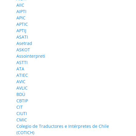
AIIC
AIPTI
APIC
APTIC
APTIJ
ASATI
Asetrad
ASKOT
Assointerpreti
ASTTI
ATA
ATIEC
AVIC
AVLIC
BDÜ
CBTIP
CIT
CIUTI
CMIC
Colegio de Traductores e Intérpretes de Chile
(COTICH)