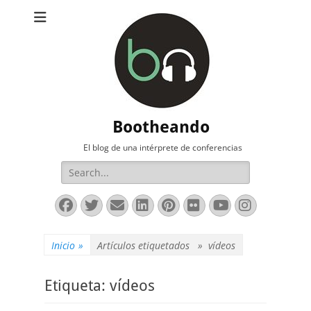
Bootheando
El blog de una intérprete de conferencias
Buscar:
Facebook
Twitter
Correo
LinkedIn
Pinterest
Flickr
YouTube
Instag
electrónico
Inicio
»
Artículos etiquetados »
vídeos
Etiqueta:
vídeos