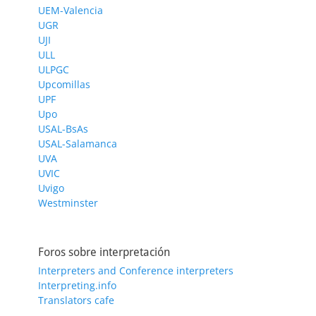
UEM-Valencia
UGR
UJI
ULL
ULPGC
Upcomillas
UPF
Upo
USAL-BsAs
USAL-Salamanca
UVA
UVIC
Uvigo
Westminster
Foros sobre interpretación
Interpreters and Conference interpreters
Interpreting.info
Translators cafe