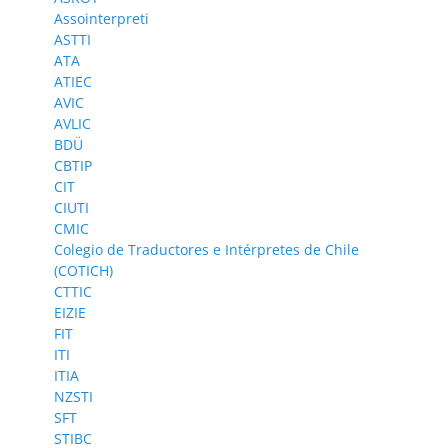
Assointerpreti
ASTTI
ATA
ATIEC
AVIC
AVLIC
BDÜ
CBTIP
CIT
CIUTI
CMIC
Colegio de Traductores e Intérpretes de Chile
(COTICH)
CTTIC
EIZIE
FIT
ITI
ITIA
NZSTI
SFT
STIBC