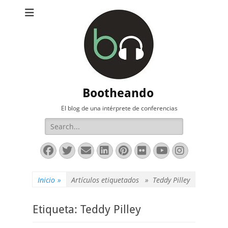
Bootheando
El blog de una intérprete de conferencias
Buscar:
Facebook
Twitter
Correo
LinkedIn
Pinterest
Flickr
YouTube
Instag
electrónico
Inicio
»
Artículos etiquetados »
Teddy Pilley
Etiqueta:
Teddy Pilley