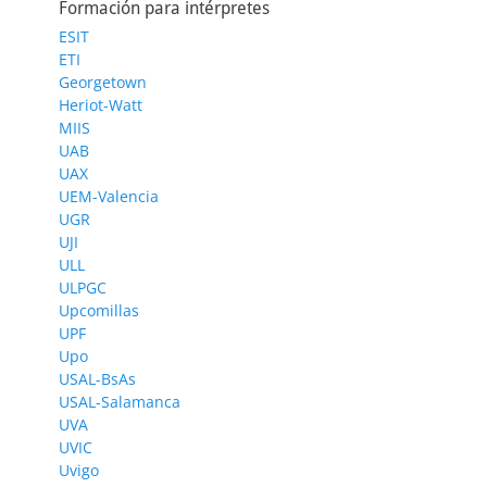
Formación para intérpretes
ESIT
ETI
Georgetown
Heriot-Watt
MIIS
UAB
UAX
UEM-Valencia
UGR
UJI
ULL
ULPGC
Upcomillas
UPF
Upo
USAL-BsAs
USAL-Salamanca
UVA
UVIC
Uvigo