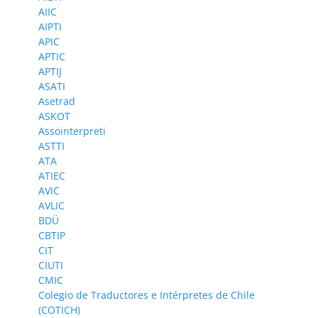
AIIC
AIPTI
APIC
APTIC
APTIJ
ASATI
Asetrad
ASKOT
Assointerpreti
ASTTI
ATA
ATIEC
AVIC
AVLIC
BDÜ
CBTIP
CIT
CIUTI
CMIC
Colegio de Traductores e Intérpretes de Chile
(COTICH)