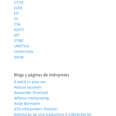
CTTIC
EIZIE
FIT
ITI
ITIA
NZSTI
SFT
STIBC
UNETICA
Universitas
Xarxa
Blogs y páginas de intérpretes
A word in your ear
Alessio Iacovoni
Alexander Drechsel
Alfonso interpreting
Antje Bormann
ATA Interpreters Division
Aventuras de una traductora e intérprete en