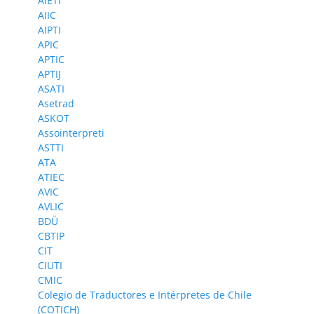
AIETI
AIIC
AIPTI
APIC
APTIC
APTIJ
ASATI
Asetrad
ASKOT
Assointerpreti
ASTTI
ATA
ATIEC
AVIC
AVLIC
BDÜ
CBTIP
CIT
CIUTI
CMIC
Colegio de Traductores e Intérpretes de Chile
(COTICH)