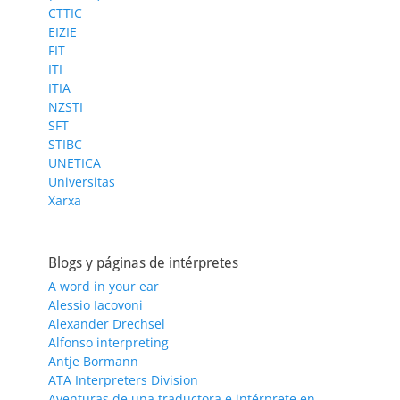
CTTIC
EIZIE
FIT
ITI
ITIA
NZSTI
SFT
STIBC
UNETICA
Universitas
Xarxa
Blogs y páginas de intérpretes
A word in your ear
Alessio Iacovoni
Alexander Drechsel
Alfonso interpreting
Antje Bormann
ATA Interpreters Division
Aventuras de una traductora e intérprete en