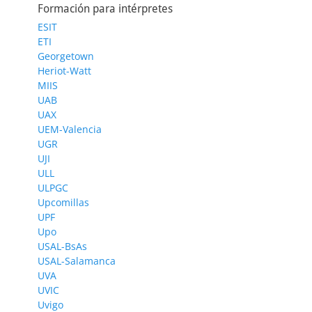
Formación para intérpretes
ESIT
ETI
Georgetown
Heriot-Watt
MIIS
UAB
UAX
UEM-Valencia
UGR
UJI
ULL
ULPGC
Upcomillas
UPF
Upo
USAL-BsAs
USAL-Salamanca
UVA
UVIC
Uvigo