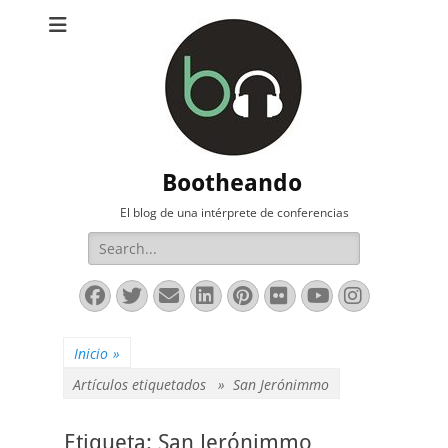
Bootheando
El blog de una intérprete de conferencias
Buscar:
Facebook
Twitter
Correo
LinkedIn
Pinterest
Flickr
YouTube
Instag
electrónico
Inicio
»
Artículos etiquetados »
San Jerónimmo
Etiqueta:
San Jerónimmo