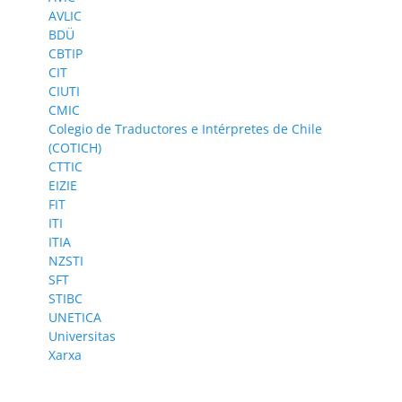
AVLIC
BDÜ
CBTIP
CIT
CIUTI
CMIC
Colegio de Traductores e Intérpretes de Chile
(COTICH)
CTTIC
EIZIE
FIT
ITI
ITIA
NZSTI
SFT
STIBC
UNETICA
Universitas
Xarxa