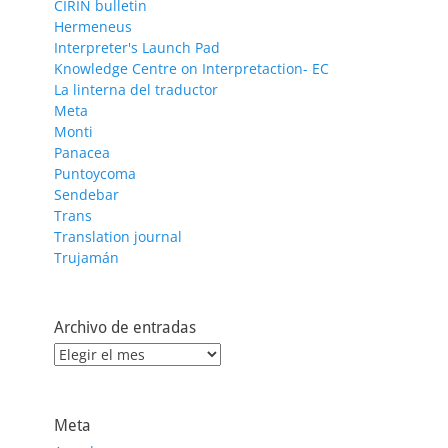
CIRIN bulletin
Hermeneus
Interpreter's Launch Pad
Knowledge Centre on Interpretaction- EC
La linterna del traductor
Meta
Monti
Panacea
Puntoycoma
Sendebar
Trans
Translation journal
Trujamán
Archivo de entradas
Archivo
de
entradas
Meta