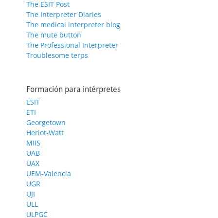
The ESIT Post
The Interpreter Diaries
The medical interpreter blog
The mute button
The Professional Interpreter
Troublesome terps
Formación para intérpretes
ESIT
ETI
Georgetown
Heriot-Watt
MIIS
UAB
UAX
UEM-Valencia
UGR
UJI
ULL
ULPGC