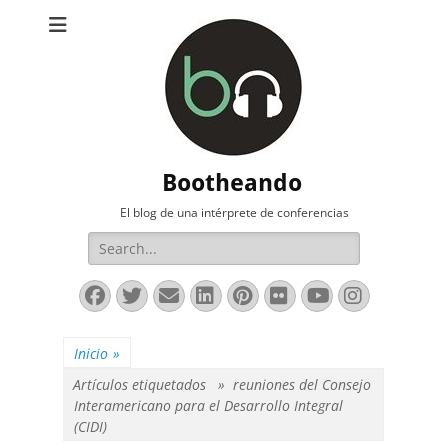
Bootheando
El blog de una intérprete de conferencias
Buscar:
Facebook
Twitter
Correo
LinkedIn
Pinterest
Flickr
YouTube
Instag
electrónico
Inicio
»
Artículos etiquetados »
reuniones del Consejo
Interamericano para el Desarrollo Integral
(CIDI)