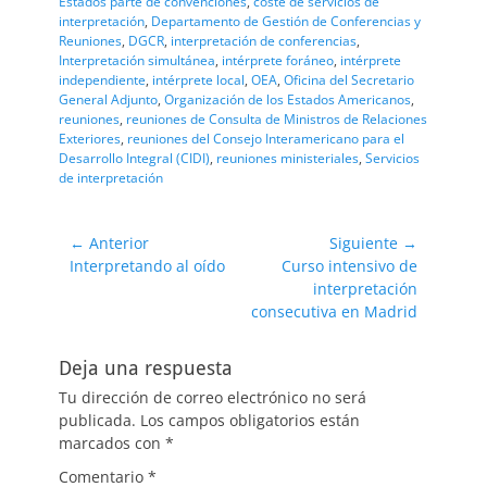
Estados parte de convenciones
,
coste de servicios de
interpretación
,
Departamento de Gestión de Conferencias y
Reuniones
,
DGCR
,
interpretación de conferencias
,
Interpretación simultánea
,
intérprete foráneo
,
intérprete
independiente
,
intérprete local
,
OEA
,
Oficina del Secretario
General Adjunto
,
Organización de los Estados Americanos
,
reuniones
,
reuniones de Consulta de Ministros de Relaciones
Exteriores
,
reuniones del Consejo Interamericano para el
Desarrollo Integral (CIDI)
,
reuniones ministeriales
,
Servicios
de interpretación
Navegación
← Anterior
Siguiente →
Entrada
Entrada
Interpretando al oído
Curso intensivo de
de
anterior:
siguiente:
interpretación
entradas
consecutiva en Madrid
Deja una respuesta
Tu dirección de correo electrónico no será
publicada.
Los campos obligatorios están
marcados con
*
Comentario
*