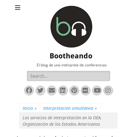
Bootheando
El blog de una intérprete de conferencias
Buscar:
Facebook
Twitter
Correo
LinkedIn
Pinterest
Flickr
YouTube
Instag
electrónico
Inicio
»
Interpretación simultánea
»
Los servicios de interpretación en la OEA,
Organización de los Estados Americanos