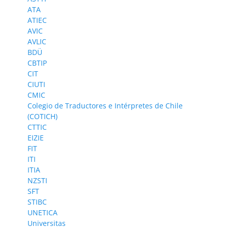
ATA
ATIEC
AVIC
AVLIC
BDÜ
CBTIP
CIT
CIUTI
CMIC
Colegio de Traductores e Intérpretes de Chile
(COTICH)
CTTIC
EIZIE
FIT
ITI
ITIA
NZSTI
SFT
STIBC
UNETICA
Universitas