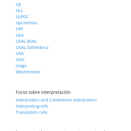
UJI
ULL
ULPGC
Upcomillas
UPF
Upo
USAL-BsAs
USAL-Salamanca
UVA
UVIC
Uvigo
Westminster
Foros sobre interpretación
Interpreters and Conference interpreters
Interpreting.info
Translators cafe