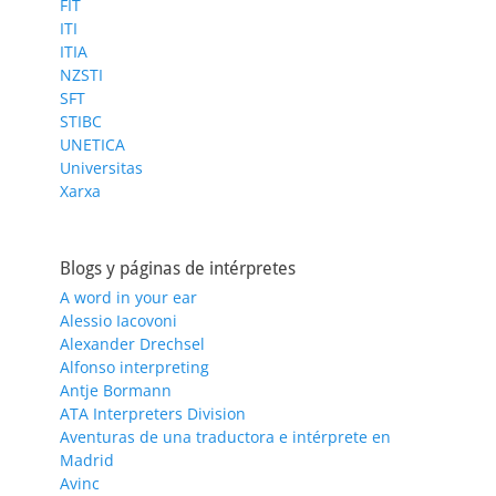
FIT
ITI
ITIA
NZSTI
SFT
STIBC
UNETICA
Universitas
Xarxa
Blogs y páginas de intérpretes
A word in your ear
Alessio Iacovoni
Alexander Drechsel
Alfonso interpreting
Antje Bormann
ATA Interpreters Division
Aventuras de una traductora e intérprete en
Madrid
Avinc