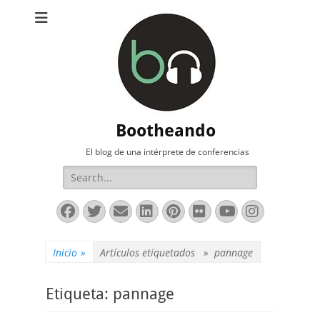
Bootheando
El blog de una intérprete de conferencias
Buscar:
Facebook
Twitter
Correo
LinkedIn
Pinterest
Flickr
YouTube
Instag
electrónico
Inicio
»
Artículos etiquetados »
pannage
Etiqueta:
pannage