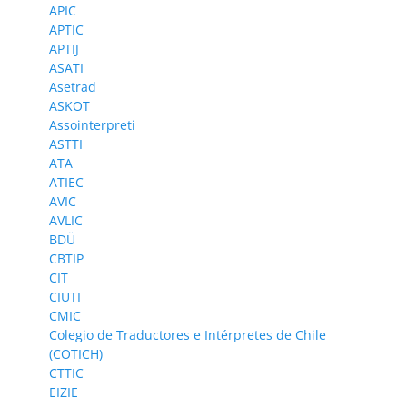
APIC
APTIC
APTIJ
ASATI
Asetrad
ASKOT
Assointerpreti
ASTTI
ATA
ATIEC
AVIC
AVLIC
BDÜ
CBTIP
CIT
CIUTI
CMIC
Colegio de Traductores e Intérpretes de Chile
(COTICH)
CTTIC
EIZIE