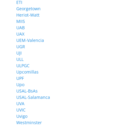
ETI
Georgetown
Heriot-Watt
MIIS
UAB
UAX
UEM-Valencia
UGR
UJI
ULL
ULPGC
Upcomillas
UPF
Upo
USAL-BsAs
USAL-Salamanca
UVA
UVIC
Uvigo
Westminster