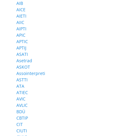
AIB
AICE
AIETI
AIIC
AIPTI
APIC
APTIC
APTIJ
ASATI
Asetrad
ASKOT
Assointerpreti
ASTTI
ATA
ATIEC
AVIC
AVLIC
BDÜ
CBTIP
CIT
CIUTI