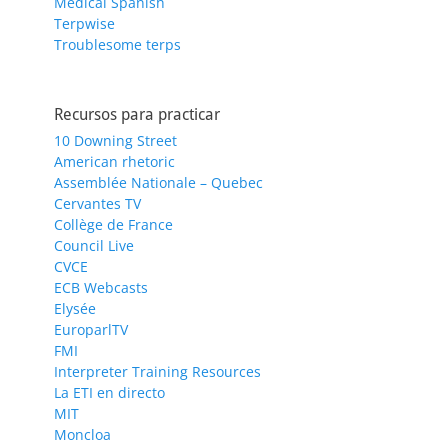
Medical Spanish
Terpwise
Troublesome terps
Recursos para practicar
10 Downing Street
American rhetoric
Assemblée Nationale – Quebec
Cervantes TV
Collège de France
Council Live
CVCE
ECB Webcasts
Elysée
EuroparlTV
FMI
Interpreter Training Resources
La ETI en directo
MIT
Moncloa