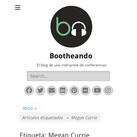
Bootheando
El blog de una intérprete de conferencias
Buscar:
Facebook
Twitter
Correo
LinkedIn
Pinterest
Flickr
YouTube
Instag
electrónico
Inicio
»
Artículos etiquetados »
Megan Currie
Etiqueta:
Megan Currie