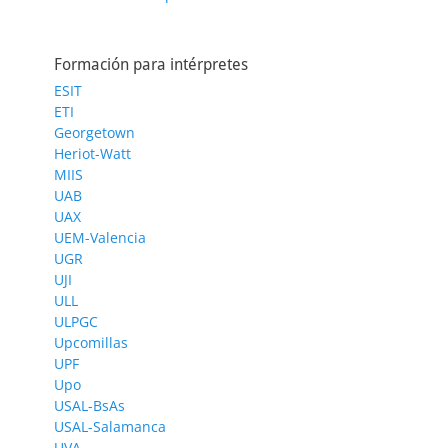
Formación para intérpretes
ESIT
ETI
Georgetown
Heriot-Watt
MIIS
UAB
UAX
UEM-Valencia
UGR
UJI
ULL
ULPGC
Upcomillas
UPF
Upo
USAL-BsAs
USAL-Salamanca
UVA