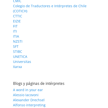
CMIC
Colegio de Traductores e Intérpretes de Chile
(COTICH)
CTTIC
EIZIE
FIT
ITI
ITIA
NZSTI
SFT
STIBC
UNETICA
Universitas
Xarxa
Blogs y páginas de intérpretes
A word in your ear
Alessio Iacovoni
Alexander Drechsel
Alfonso interpreting