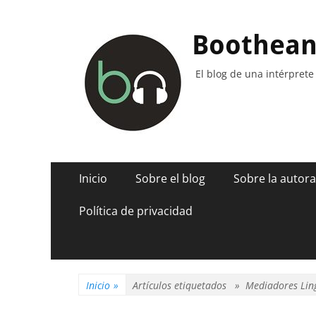
Boothea
El blog de una intérprete
Menú
Saltar
Inicio
Sobre el blog
Sobre la autora
al
principal
contenido
Política de privacidad
Inicio
»
Artículos etiquetados »
Mediadores Ling