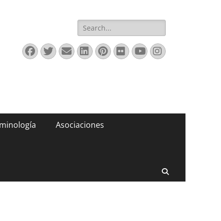
Buscar:
Facebook
Twitter
Correo
LinkedIn
Pinterest
Flickr
YouTube
Instagram
electrónico
minología
Asociaciones
Buscar