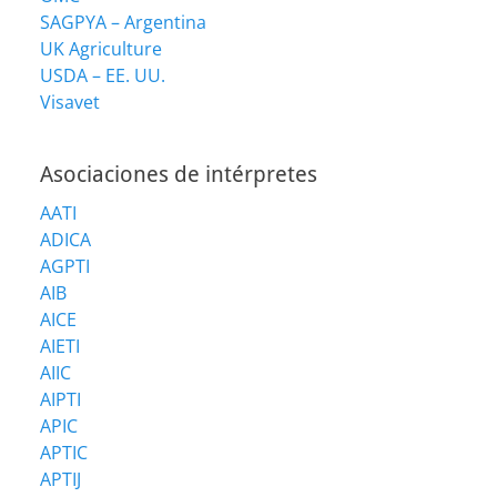
SAGPYA – Argentina
UK Agriculture
USDA – EE. UU.
Visavet
Asociaciones de intérpretes
AATI
ADICA
AGPTI
AIB
AICE
AIETI
AIIC
AIPTI
APIC
APTIC
APTIJ