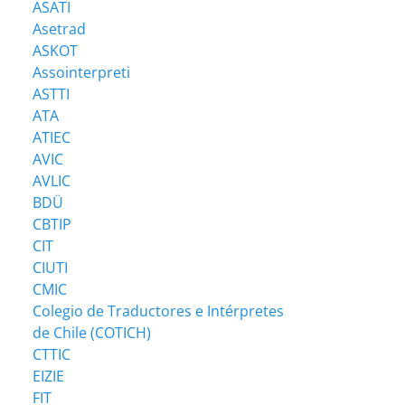
ASATI
Asetrad
ASKOT
Assointerpreti
ASTTI
ATA
ATIEC
AVIC
AVLIC
BDÜ
CBTIP
CIT
CIUTI
CMIC
Colegio de Traductores e Intérpretes
de Chile (COTICH)
CTTIC
EIZIE
FIT