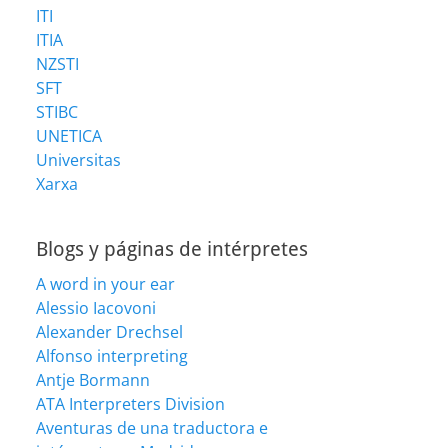
ITI
ITIA
NZSTI
SFT
STIBC
UNETICA
Universitas
Xarxa
Blogs y páginas de intérpretes
A word in your ear
Alessio Iacovoni
Alexander Drechsel
Alfonso interpreting
Antje Bormann
ATA Interpreters Division
Aventuras de una traductora e