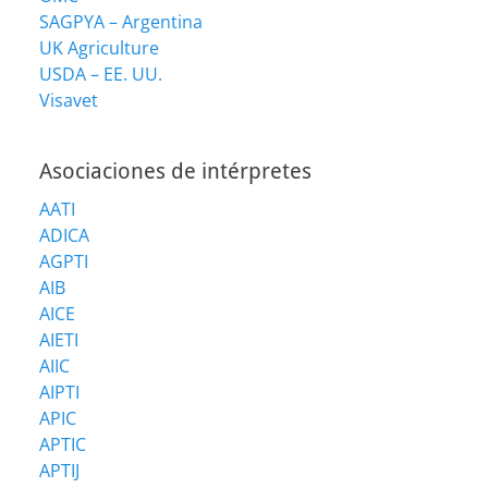
SAGPYA – Argentina
UK Agriculture
USDA – EE. UU.
Visavet
Asociaciones de intérpretes
AATI
ADICA
AGPTI
AIB
AICE
AIETI
AIIC
AIPTI
APIC
APTIC
APTIJ