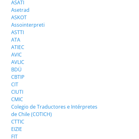
ASATI
Asetrad
ASKOT
Assointerpreti
ASTTI
ATA
ATIEC
AVIC
AVLIC
BDÜ
CBTIP
CIT
CIUTI
CMIC
Colegio de Traductores e Intérpretes
de Chile (COTICH)
CTTIC
EIZIE
FIT