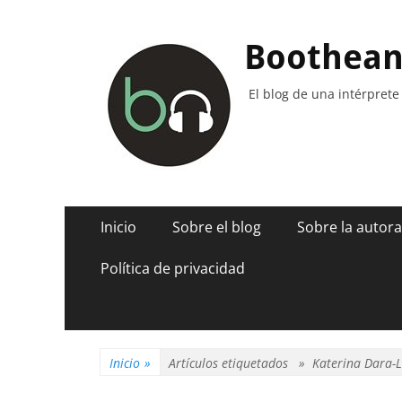
Boothea
El blog de una intérprete
Menú
Saltar
Inicio
Sobre el blog
Sobre la autora
al
principal
contenido
Política de privacidad
Inicio
»
Artículos etiquetados »
Katerina Dara-