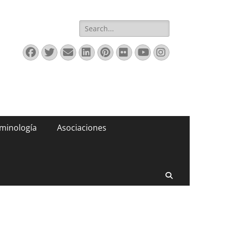
Buscar:
Facebook
Twitter
Correo
LinkedIn
Pinterest
Flickr
YouTube
Instagram
electrónico
minología
Asociaciones
Buscar