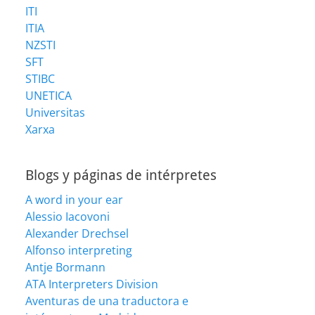
ITI
ITIA
NZSTI
SFT
STIBC
UNETICA
Universitas
Xarxa
Blogs y páginas de intérpretes
A word in your ear
Alessio Iacovoni
Alexander Drechsel
Alfonso interpreting
Antje Bormann
ATA Interpreters Division
Aventuras de una traductora e