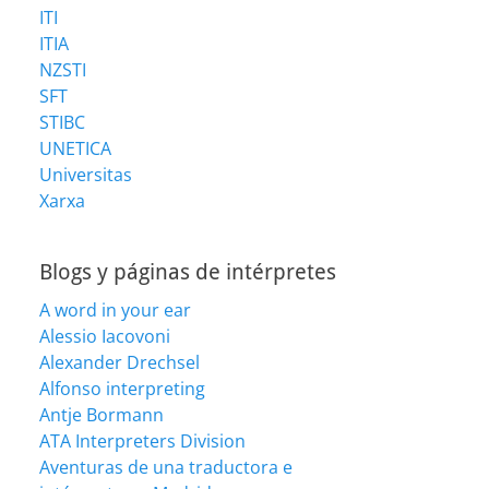
ITI
ITIA
NZSTI
SFT
STIBC
UNETICA
Universitas
Xarxa
Blogs y páginas de intérpretes
A word in your ear
Alessio Iacovoni
Alexander Drechsel
Alfonso interpreting
Antje Bormann
ATA Interpreters Division
Aventuras de una traductora e