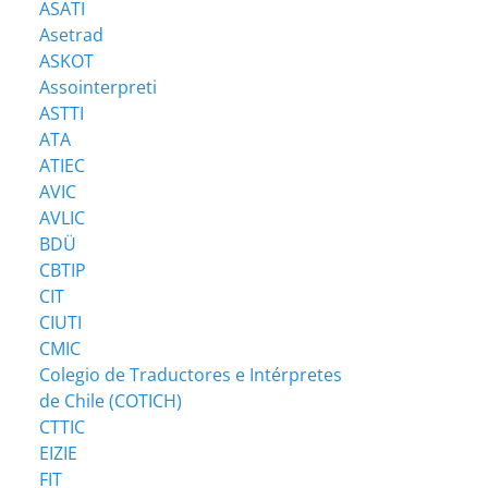
ASATI
Asetrad
ASKOT
Assointerpreti
ASTTI
ATA
ATIEC
AVIC
AVLIC
BDÜ
CBTIP
CIT
CIUTI
CMIC
Colegio de Traductores e Intérpretes
de Chile (COTICH)
CTTIC
EIZIE
FIT