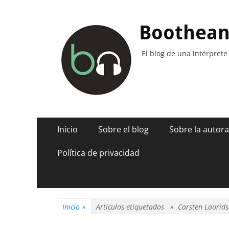
Boothea
El blog de una intérprete
Menú
Saltar
Inicio
Sobre el blog
Sobre la autora
al
principal
contenido
Política de privacidad
Inicio
»
Artículos etiquetados »
Carsten Laurid