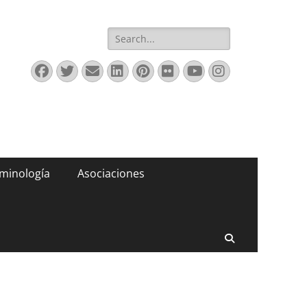
Buscar:
Facebook
Twitter
Correo
LinkedIn
Pinterest
Flickr
YouTube
Instagram
electrónico
minología
Asociaciones
Buscar