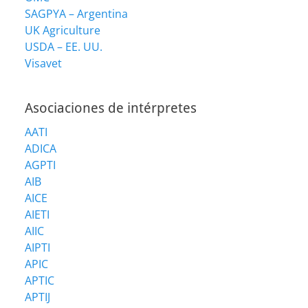
SAGPYA – Argentina
UK Agriculture
USDA – EE. UU.
Visavet
Asociaciones de intérpretes
AATI
ADICA
AGPTI
AIB
AICE
AIETI
AIIC
AIPTI
APIC
APTIC
APTIJ