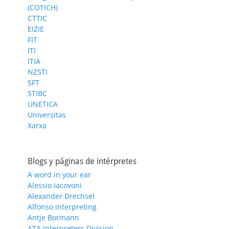
(COTICH)
CTTIC
EIZIE
FIT
ITI
ITIA
NZSTI
SFT
STIBC
UNETICA
Universitas
Xarxa
Blogs y páginas de intérpretes
A word in your ear
Alessio Iacovoni
Alexander Drechsel
Alfonso interpreting
Antje Bormann
ATA Interpreters Division