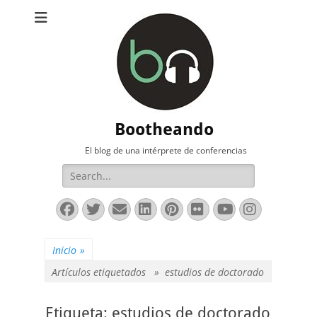
Bootheando
El blog de una intérprete de conferencias
Buscar:
Facebook
Twitter
Correo
LinkedIn
Pinterest
Flickr
YouTube
Instag
electrónico
Inicio
»
Artículos etiquetados »
estudios de doctorado
Etiqueta:
estudios de doctorado