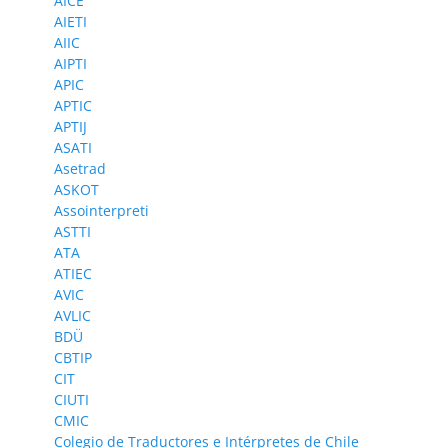
AICE
AIETI
AIIC
AIPTI
APIC
APTIC
APTIJ
ASATI
Asetrad
ASKOT
Assointerpreti
ASTTI
ATA
ATIEC
AVIC
AVLIC
BDÜ
CBTIP
CIT
CIUTI
CMIC
Colegio de Traductores e Intérpretes de Chile