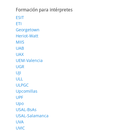
Formación para intérpretes
ESIT
ETI
Georgetown
Heriot-Watt
MIIS
UAB
UAX
UEM-Valencia
UGR
UJI
ULL
ULPGC
Upcomillas
UPF
Upo
USAL-BsAs
USAL-Salamanca
UVA
UVIC