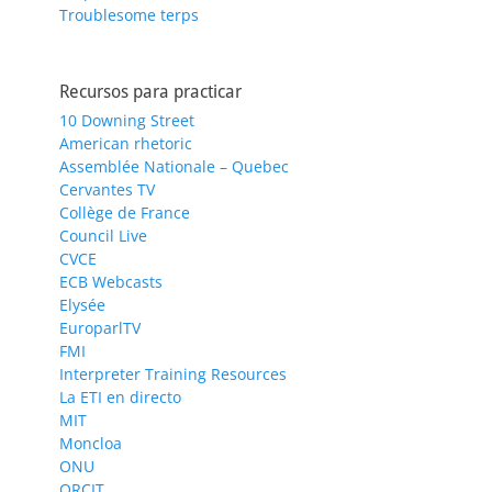
Troublesome terps
Recursos para practicar
10 Downing Street
American rhetoric
Assemblée Nationale – Quebec
Cervantes TV
Collège de France
Council Live
CVCE
ECB Webcasts
Elysée
EuroparlTV
FMI
Interpreter Training Resources
La ETI en directo
MIT
Moncloa
ONU
ORCIT