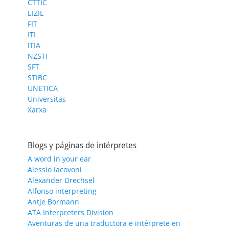
CTTIC
EIZIE
FIT
ITI
ITIA
NZSTI
SFT
STIBC
UNETICA
Universitas
Xarxa
Blogs y páginas de intérpretes
A word in your ear
Alessio Iacovoni
Alexander Drechsel
Alfonso interpreting
Antje Bormann
ATA Interpreters Division
Aventuras de una traductora e intérprete en