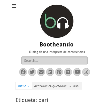
Bootheando
El blog de una intérprete de conferencias
Buscar:
Facebook
Twitter
Correo
LinkedIn
Pinterest
Flickr
YouTube
Instag
electrónico
Inicio
»
Artículos etiquetados »
dari
Etiqueta:
dari