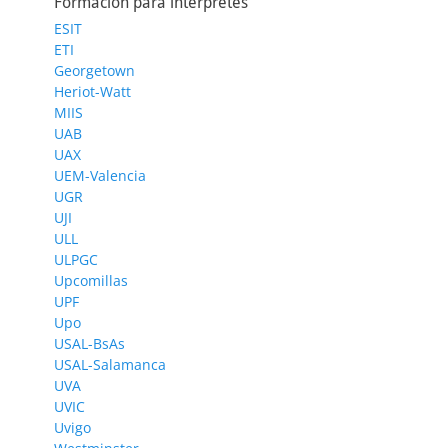
Formación para intérpretes
ESIT
ETI
Georgetown
Heriot-Watt
MIIS
UAB
UAX
UEM-Valencia
UGR
UJI
ULL
ULPGC
Upcomillas
UPF
Upo
USAL-BsAs
USAL-Salamanca
UVA
UVIC
Uvigo