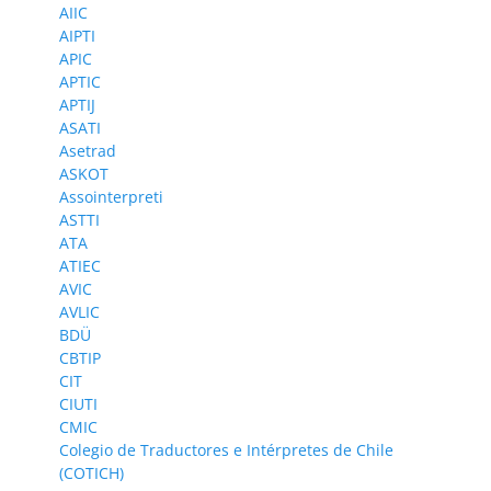
AIIC
AIPTI
APIC
APTIC
APTIJ
ASATI
Asetrad
ASKOT
Assointerpreti
ASTTI
ATA
ATIEC
AVIC
AVLIC
BDÜ
CBTIP
CIT
CIUTI
CMIC
Colegio de Traductores e Intérpretes de Chile
(COTICH)