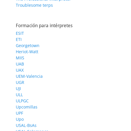
Troublesome terps
Formación para intérpretes
ESIT
ETI
Georgetown
Heriot-Watt
MIIS
UAB
UAX
UEM-Valencia
UGR
UJI
ULL
ULPGC
Upcomillas
UPF
Upo
USAL-BsAs