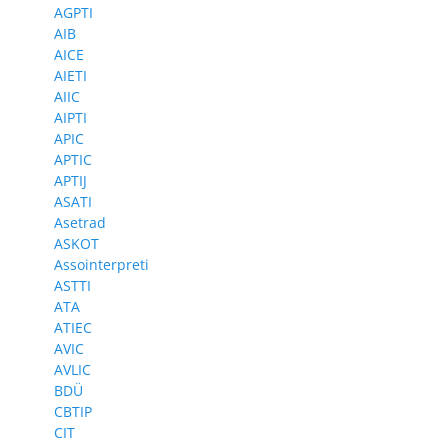
AGPTI
AIB
AICE
AIETI
AIIC
AIPTI
APIC
APTIC
APTIJ
ASATI
Asetrad
ASKOT
Assointerpreti
ASTTI
ATA
ATIEC
AVIC
AVLIC
BDÜ
CBTIP
CIT