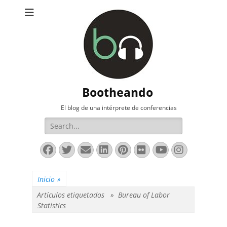
Bootheando
El blog de una intérprete de conferencias
Buscar:
Facebook
Twitter
Correo
LinkedIn
Pinterest
Flickr
YouTube
Instag
electrónico
Inicio
»
Artículos etiquetados »
Bureau of Labor
Statistics