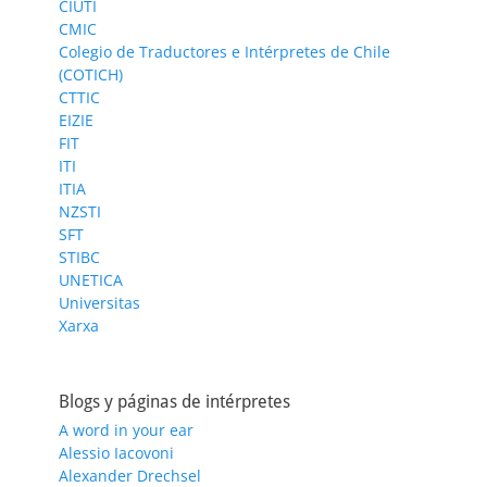
CIUTI
CMIC
Colegio de Traductores e Intérpretes de Chile
(COTICH)
CTTIC
EIZIE
FIT
ITI
ITIA
NZSTI
SFT
STIBC
UNETICA
Universitas
Xarxa
Blogs y páginas de intérpretes
A word in your ear
Alessio Iacovoni
Alexander Drechsel