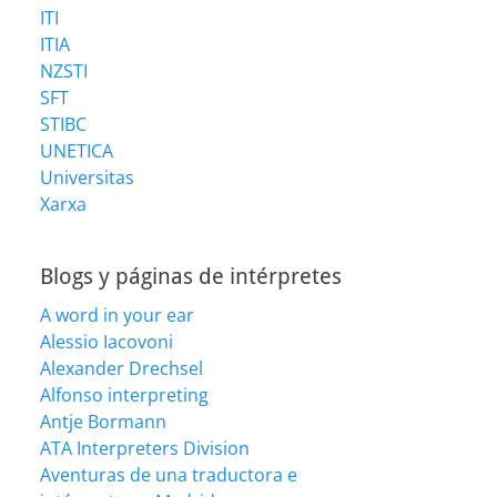
ITI
ITIA
NZSTI
SFT
STIBC
UNETICA
Universitas
Xarxa
Blogs y páginas de intérpretes
A word in your ear
Alessio Iacovoni
Alexander Drechsel
Alfonso interpreting
Antje Bormann
ATA Interpreters Division
Aventuras de una traductora e