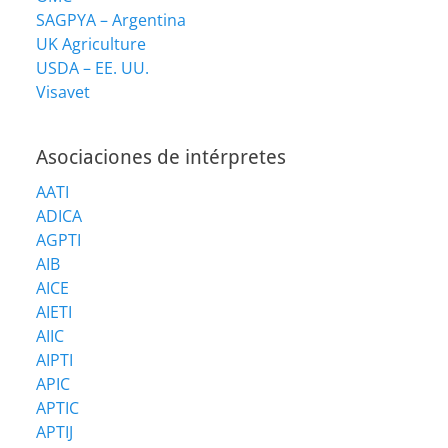
SAGPYA – Argentina
UK Agriculture
USDA – EE. UU.
Visavet
Asociaciones de intérpretes
AATI
ADICA
AGPTI
AIB
AICE
AIETI
AIIC
AIPTI
APIC
APTIC
APTIJ