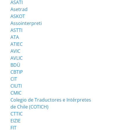
ASATI
Asetrad
ASKOT
Assointerpreti
ASTTI
ATA
ATIEC
AVIC
AVLIC
BDÜ
CBTIP
CIT
CIUTI
CMIC
Colegio de Traductores e Intérpretes
de Chile (COTICH)
CTTIC
EIZIE
FIT