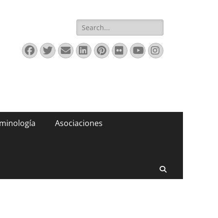
Buscar:
Facebook
Twitter
Correo
LinkedIn
Pinterest
Flickr
YouTube
Instagram
electrónico
minología
Asociaciones
Buscar