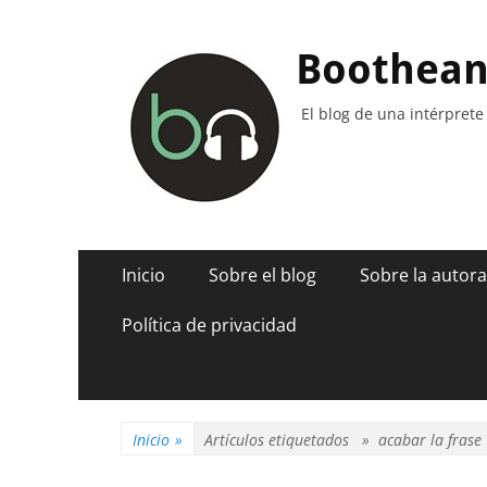
Boothea
El blog de una intérprete
Menú
Saltar
Inicio
Sobre el blog
Sobre la autora
al
principal
contenido
Política de privacidad
Inicio
»
Artículos etiquetados »
acabar la frase