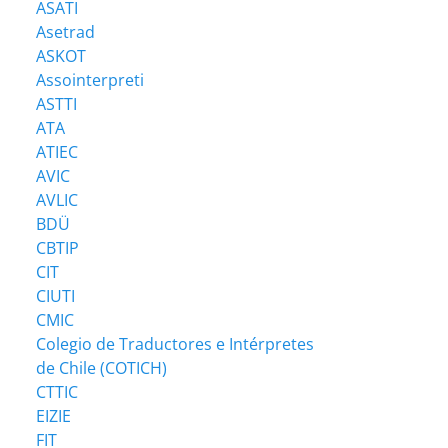
ASATI
Asetrad
ASKOT
Assointerpreti
ASTTI
ATA
ATIEC
AVIC
AVLIC
BDÜ
CBTIP
CIT
CIUTI
CMIC
Colegio de Traductores e Intérpretes
de Chile (COTICH)
CTTIC
EIZIE
FIT