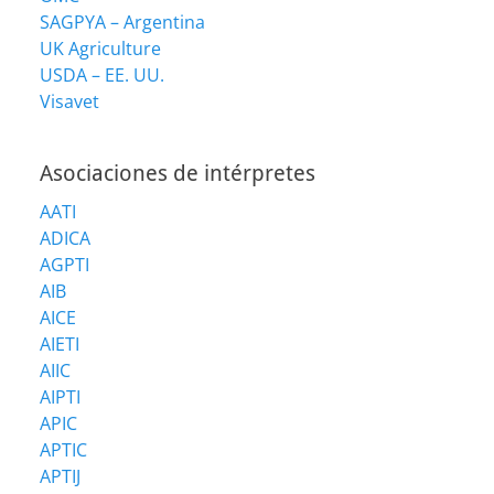
SAGPYA – Argentina
UK Agriculture
USDA – EE. UU.
Visavet
Asociaciones de intérpretes
AATI
ADICA
AGPTI
AIB
AICE
AIETI
AIIC
AIPTI
APIC
APTIC
APTIJ