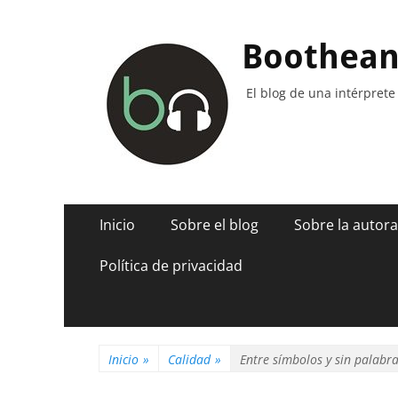
Boothea
El blog de una intérprete
Menú
Saltar
Inicio
Sobre el blog
Sobre la autora
al
principal
contenido
Política de privacidad
Inicio
»
Calidad
»
Entre símbolos y sin palabr