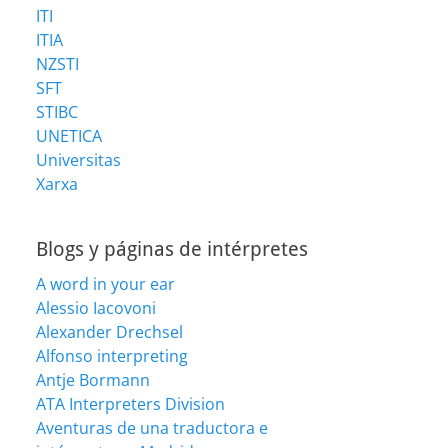
ITI
ITIA
NZSTI
SFT
STIBC
UNETICA
Universitas
Xarxa
Blogs y páginas de intérpretes
A word in your ear
Alessio Iacovoni
Alexander Drechsel
Alfonso interpreting
Antje Bormann
ATA Interpreters Division
Aventuras de una traductora e