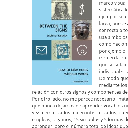
marco visual
sistemática 
ejemplo, si u
larga, puede 
ser recta o t
usa símbolos 
combinación 
por ejemplo, 
izquierda que
que se solap
individual si
De modo que 
mediante los
relación con otros signos y componentes de l
Por otro lado, no me parece necesario limit
que nunca dejamos de aprender vocablos nue
vez memorizados o bien interiorizados, pue
empleas, digamos, 15 símbolos y 5 formas d
aprender, pero el número total de ideas qu