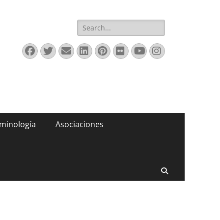
Buscar:
Facebook
Twitter
Correo
LinkedIn
Pinterest
Flickr
YouTube
Instagram
electrónico
minología
Asociaciones
Buscar