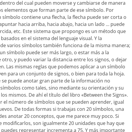
 dentro del cual pued
en moverse y cambiarse de manera
los elementos que forman parte de ese símbolo. Por
n símbolo contiene una flecha, la flecha puede ser corta o
apuntar hacia arriba, hacia abajo, hacia un lado … puede
orcida, etc. Este sistema que propongo es un método que
basados en el sistema del lenguaje visual. Y la
de varios símbolos también funciona de la misma manera;
un símbolo puede ser más largo, o estar más a la
 otro, y puedo variar la distancia entre los signos, o dejar
en. Las mismas reglas que podemos aplicar a un símbolo
rven para un conjunto de signos, o bien para toda la hoja.
se puede anotar gran parte de la información no
 símbolos como tales, sino mediante su orientación y su
os mismos. De ahí el título del libro «Between the Signs».
ar el número de símbolos que se pueden aprender, igual
vos. De todas formas si trabajas con 20 símbolos, una
des anotar 20 conceptos, que me parece muy poco. Si
e modificarlos, son igualmente 20 unidades que hay que
e puedes representar incrementa a 75. Y más importante