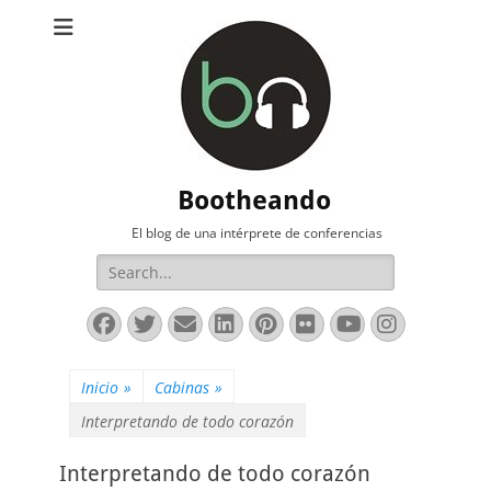
Bootheando
El blog de una intérprete de conferencias
Buscar:
Facebook
Twitter
Correo
LinkedIn
Pinterest
Flickr
YouTube
Instag
electrónico
Inicio
»
Cabinas
»
Interpretando de todo corazón
Interpretando de todo corazón