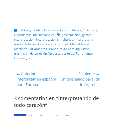
Categorias
Cabinas
,
Calidad
,
Interpretación simultánea
,
Intérprete
,
Etiquetas
Organismos internacionales
gesticulación
,
gestos
,
interpretación
,
Interpretación simultánea
,
interpretar a
través de la voz
,
interpretar emciones
,
Miguel Ángel
Martínez
,
Parlamento Europeo
,
texto paralingüístico
,
trasmisión de emoción
,
Vicepresidente del Parlamento
Europeo
,
voz
Navegación
← Anterior
Siguiente →
Entrada
Entrada
Interpretar en español
Un dios alado para los
de
anterior:
siguiente:
para Europa
intérpretes
entradas
3 comentarios en “Interpretando de
todo corazón”