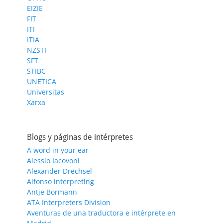
EIZIE
FIT
ITI
ITIA
NZSTI
SFT
STIBC
UNETICA
Universitas
Xarxa
Blogs y páginas de intérpretes
A word in your ear
Alessio Iacovoni
Alexander Drechsel
Alfonso interpreting
Antje Bormann
ATA Interpreters Division
Aventuras de una traductora e intérprete en