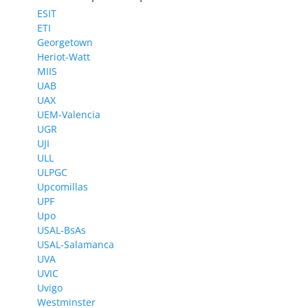
ESIT
ETI
Georgetown
Heriot-Watt
MIIS
UAB
UAX
UEM-Valencia
UGR
UJI
ULL
ULPGC
Upcomillas
UPF
Upo
USAL-BsAs
USAL-Salamanca
UVA
UVIC
Uvigo
Westminster