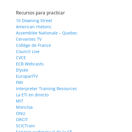
Recursos para practicar
10 Downing Street
American rhetoric
Assemblée Nationale – Quebec
Cervantes TV
Collège de France
Council Live
CVCE
ECB Webcasts
Elysée
EuroparlTV
FMI
Interpreter Training Resources
La ETI en directo
MIT
Moncloa
ONU
ORCIT
SCICTrain
Servicio audiovisual de la CE