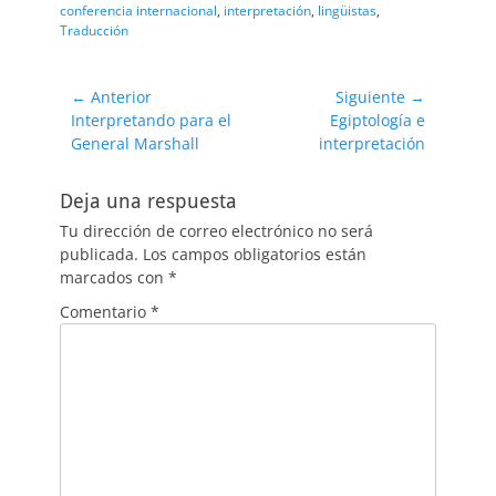
conferencia internacional
,
interpretación
,
lingüistas
,
Traducción
Navegación
← Anterior
Siguiente →
Entrada
Entrada
Interpretando para el
Egiptología e
de
anterior:
siguiente:
General Marshall
interpretación
entradas
Deja una respuesta
Tu dirección de correo electrónico no será
publicada.
Los campos obligatorios están
marcados con
*
Comentario
*