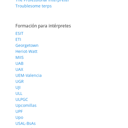
Troublesome terps
Formación para intérpretes
ESIT
ETI
Georgetown
Heriot-Watt
MIIS
UAB
UAX
UEM-Valencia
UGR
UJI
ULL
ULPGC
Upcomillas
UPF
Upo
USAL-BsAs