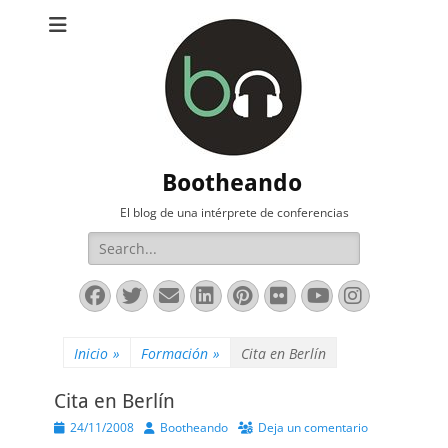
Bootheando
El blog de una intérprete de conferencias
Buscar:
Facebook
Twitter
Correo
LinkedIn
Pinterest
Flickr
YouTube
Instag
electrónico
Inicio
»
Formación
»
Cita en Berlín
Cita en Berlín
Publicado
Autor
24/11/2008
Bootheando
Deja un comentario
el