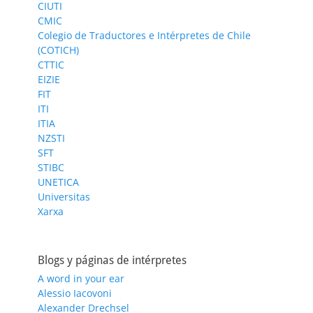
CIUTI
CMIC
Colegio de Traductores e Intérpretes de Chile
(COTICH)
CTTIC
EIZIE
FIT
ITI
ITIA
NZSTI
SFT
STIBC
UNETICA
Universitas
Xarxa
Blogs y páginas de intérpretes
A word in your ear
Alessio Iacovoni
Alexander Drechsel