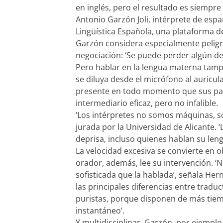
en inglés, pero el resultado es siempr
Antonio Garzón Joli, intérprete de españ
Lingüística Española, una plataforma d
Garzón considera especialmente peligro
negociación: ‘Se puede perder algún det
Pero hablar en la lengua materna tampo
se diluya desde el micrófono al auricul
presente en todo momento que sus palab
intermediario eficaz, pero no infalible.
‘Los intérpretes no somos máquinas, s
jurada por la Universidad de Alicante.
deprisa, incluso quienes hablan su leng
La velocidad excesiva se convierte en ob
orador, además, lee su intervención. ‘
sofisticada que la hablada’, señala He
las principales diferencias entre traduc
puristas, porque disponen de más tiem
instantáneo’.
Y multidisciplinar. Garzón, por ejemplo