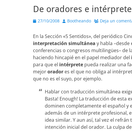
De oradores e intérprete
Publicado
Autor
27/10/2008
Bootheando
Deja un coment
el
En la Sección «5 Sentidos», del periódico Ci
interpretación simultánea
y habla –desde 
conferencias o congresos multilingües– de 
haciendo hincapié en el papel mediador del
para que el
intérprete
pueda realizar una f
mejor
orador
es el que no obliga al intérpr
que no es el suyo, por ejemplo.
Hablar con traducción simultánea exige
Basta! Enough! La traducción de esta 
dominen completamente el español y el i
además de un intérprete profesional, 
idea similar. Y aun así, tal vez el refrán
intención inicial del orador. La culpa 