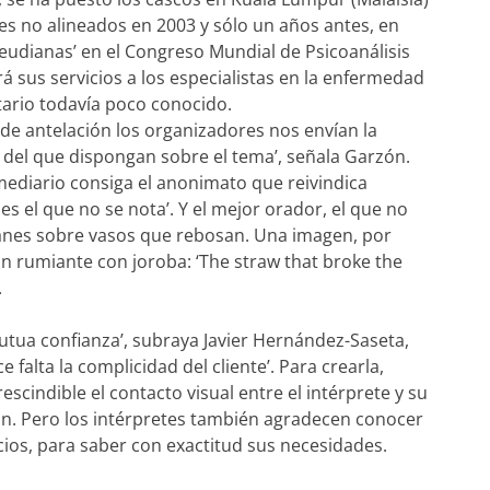
s no alineados en 2003 y sólo un años antes, en
reudianas’ en el Congreso Mundial de Psicoanálisis
á sus servicios a los especialistas en la enfermedad
tario todavía poco conocido.
e antelación los organizadores nos envían la
 del que dispongan sobre el tema’, señala Garzón.
mediario consiga el anonimato que reivindica
es el que no se nota’. Y el mejor orador, el que no
ranes sobre vasos que rebosan. Una imagen, por
un rumiante con joroba: ‘The straw that broke the
.
mutua confianza’, subraya Javier Hernández-Saseta,
 falta la complicidad del cliente’. Para crearla,
rescindible el contacto visual entre el intérprete y su
ón. Pero los intérpretes también agradecen conocer
cios, para saber con exactitud sus necesidades.