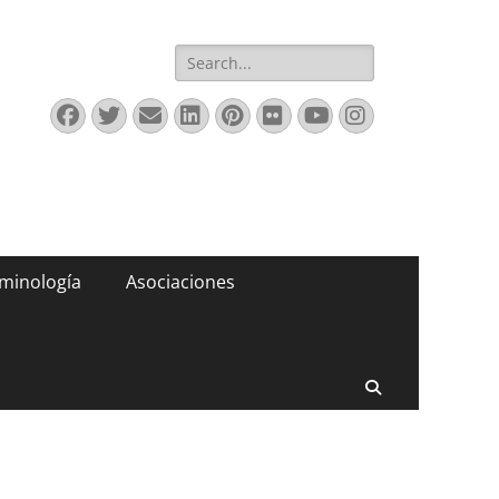
Buscar:
Facebook
Twitter
Correo
LinkedIn
Pinterest
Flickr
YouTube
Instagram
electrónico
minología
Asociaciones
Buscar