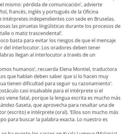
e el mismo: pérdida de comunicación’, advierte
ol, francés, inglés y portugués de la Oficina
e intérpretes independientes con sede en Bruselas.
sas las piruetas lingüísticas durante los procesos de
alle o matiz trascendental’.
co basta para evitar los riesgos de que el mensaje
ar del interlocutor. Los oradores deben tener
ras llegan al interlocutor a través de un
omos humanos’, recuerda Elena Montiel, traductora
 ‘Los que hablan deben saber que si lo hacen muy
ua tienen dificultad para seguir su razonamiento’.
stáculo casi insalvable para el intérprete si el
Nos viene fatal, porque la lengua escrita es mucho más
rnández-Saseta, que aprovecha para resaltar una de
tor (escrito) e intérprete (oral). ‘Ellos son mucho más
po para buscar la palabra exacta. Lo nuestro es
, se ha puesto los cascos en Kuala Lumpur (Malaisia)