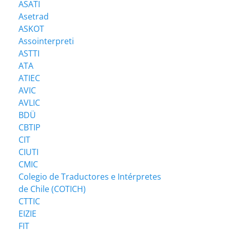
ASATI
Asetrad
ASKOT
Assointerpreti
ASTTI
ATA
ATIEC
AVIC
AVLIC
BDÜ
CBTIP
CIT
CIUTI
CMIC
Colegio de Traductores e Intérpretes
de Chile (COTICH)
CTTIC
EIZIE
FIT