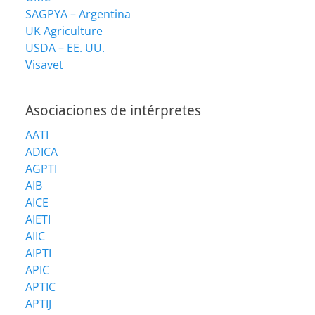
SAGPYA – Argentina
UK Agriculture
USDA – EE. UU.
Visavet
Asociaciones de intérpretes
AATI
ADICA
AGPTI
AIB
AICE
AIETI
AIIC
AIPTI
APIC
APTIC
APTIJ