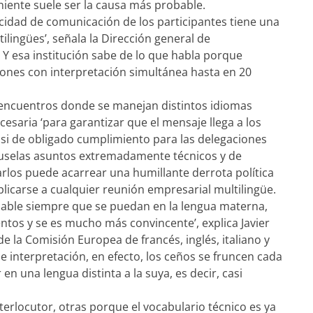
viniente suele ser la causa más probable.
acidad de comunicación de los participantes tiene una
ilingües’, señala la Dirección general de
 Y esa institución sabe de lo que habla porque
ones con interpretación simultánea hasta en 20
 encuentros donde se manejan distintos idiomas
esaria ‘para garantizar que el mensaje llega a los
casi de obligado cumplimiento para las delegaciones
ruselas asuntos extremadamente técnicos y de
arlos puede acarrear una humillante derrota política
plicarse a cualquier reunión empresarial multilingüe.
able siempre que se puedan en la lengua materna,
tos y se es mucho más convincente’, explica Javier
 la Comisión Europea de francés, inglés, italiano y
e interpretación, en efecto, los ceños se fruncen cada
en una lengua distinta a la suya, es decir, casi
nterlocutor, otras porque el vocabulario técnico es ya