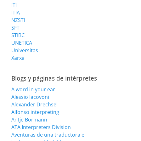
ITI
ITIA
NZSTI
SFT
STIBC
UNETICA
Universitas
Xarxa
Blogs y páginas de intérpretes
A word in your ear
Alessio Iacovoni
Alexander Drechsel
Alfonso interpreting
Antje Bormann
ATA Interpreters Division
Aventuras de una traductora e