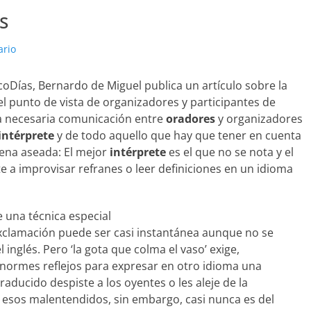
s
ario
ncoDías, Bernardo de Miguel publica un artículo sobre la
el punto de vista de organizadores y participantes de
la necesaria comunicación entre
oradores
y organizadores
intérprete
y de todo aquello que hay que tener en cuenta
aena aseada: El mejor
intérprete
es el que no se nota y el
ete a improvisar refranes o leer definiciones en un idioma
 una técnica especial
exclamación puede ser casi instantánea aunque no se
nglés. Pero ‘la gota que colma el vaso’ exige,
enormes reflejos para expresar en otro idioma una
 traducido despiste a los oyentes o les aleje de la
de esos malentendidos, sin embargo, casi nunca es del