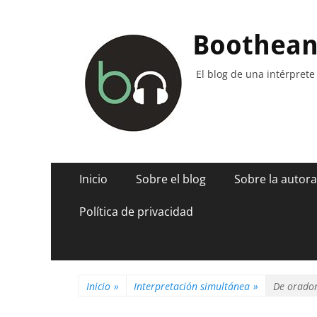
Boothea
El blog de una intérprete
Menú
Saltar
Inicio
Sobre el blog
Sobre la autora
al
principal
contenido
Política de privacidad
Inicio
»
Interpretación simultánea
»
De orador