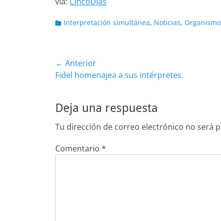
vía:
CincoDías
Categorias
Interpretación simultánea
,
Noticias
,
Organismos
Navegación
← Anterior
Entrada
Fidel homenajea a sus intérpretes
de
anterior:
entradas
Deja una respuesta
Tu dirección de correo electrónico no será p
Comentario
*