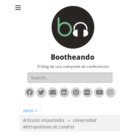
Bootheando
El blog de una intérprete de conferencias
Buscar:
Facebook
Twitter
Correo
LinkedIn
Pinterest
Flickr
YouTube
Instag
electrónico
Inicio
»
Artículos etiquetados »
Universidad
Metropolitana de Londres