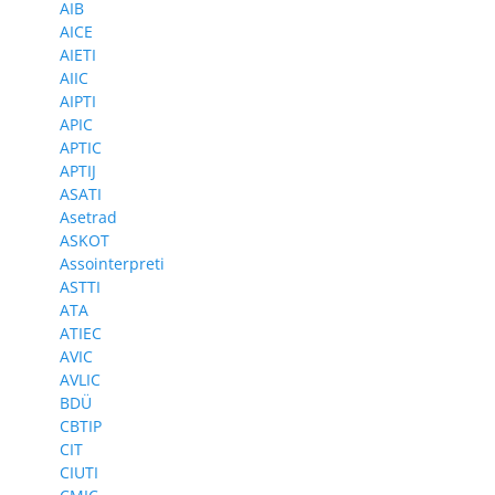
AIB
AICE
AIETI
AIIC
AIPTI
APIC
APTIC
APTIJ
ASATI
Asetrad
ASKOT
Assointerpreti
ASTTI
ATA
ATIEC
AVIC
AVLIC
BDÜ
CBTIP
CIT
CIUTI