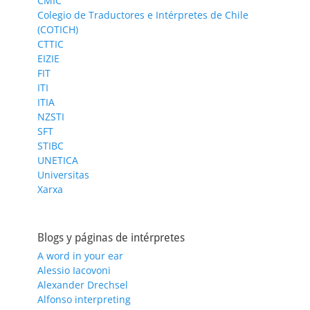
CMIC
Colegio de Traductores e Intérpretes de Chile
(COTICH)
CTTIC
EIZIE
FIT
ITI
ITIA
NZSTI
SFT
STIBC
UNETICA
Universitas
Xarxa
Blogs y páginas de intérpretes
A word in your ear
Alessio Iacovoni
Alexander Drechsel
Alfonso interpreting