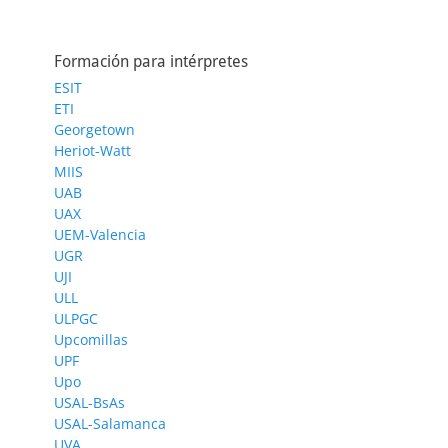
Formación para intérpretes
ESIT
ETI
Georgetown
Heriot-Watt
MIIS
UAB
UAX
UEM-Valencia
UGR
UJI
ULL
ULPGC
Upcomillas
UPF
Upo
USAL-BsAs
USAL-Salamanca
UVA