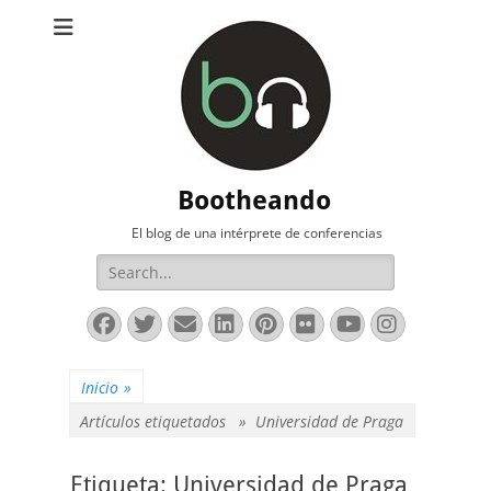
Bootheando
El blog de una intérprete de conferencias
Buscar:
Facebook
Twitter
Correo
LinkedIn
Pinterest
Flickr
YouTube
Instag
electrónico
Inicio
»
Artículos etiquetados »
Universidad de Praga
Etiqueta:
Universidad de Praga