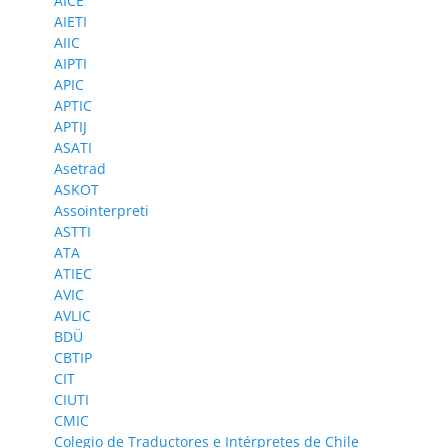
AICE
AIETI
AIIC
AIPTI
APIC
APTIC
APTIJ
ASATI
Asetrad
ASKOT
Assointerpreti
ASTTI
ATA
ATIEC
AVIC
AVLIC
BDÜ
CBTIP
CIT
CIUTI
CMIC
Colegio de Traductores e Intérpretes de Chile