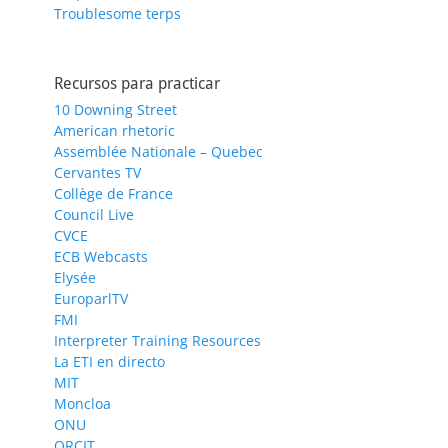
Troublesome terps
Recursos para practicar
10 Downing Street
American rhetoric
Assemblée Nationale – Quebec
Cervantes TV
Collège de France
Council Live
CVCE
ECB Webcasts
Elysée
EuroparlTV
FMI
Interpreter Training Resources
La ETI en directo
MIT
Moncloa
ONU
ORCIT