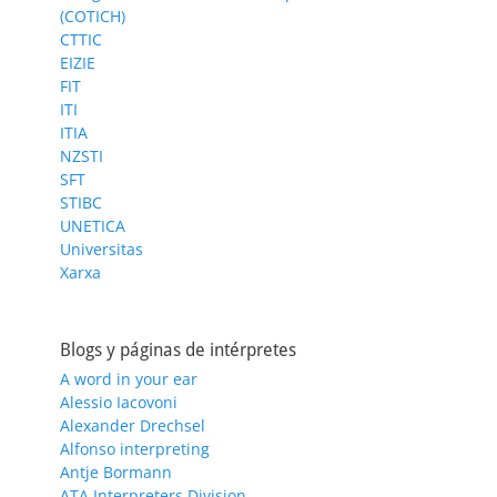
(COTICH)
CTTIC
EIZIE
FIT
ITI
ITIA
NZSTI
SFT
STIBC
UNETICA
Universitas
Xarxa
Blogs y páginas de intérpretes
A word in your ear
Alessio Iacovoni
Alexander Drechsel
Alfonso interpreting
Antje Bormann
ATA Interpreters Division