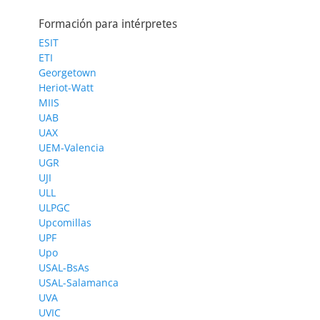
Formación para intérpretes
ESIT
ETI
Georgetown
Heriot-Watt
MIIS
UAB
UAX
UEM-Valencia
UGR
UJI
ULL
ULPGC
Upcomillas
UPF
Upo
USAL-BsAs
USAL-Salamanca
UVA
UVIC