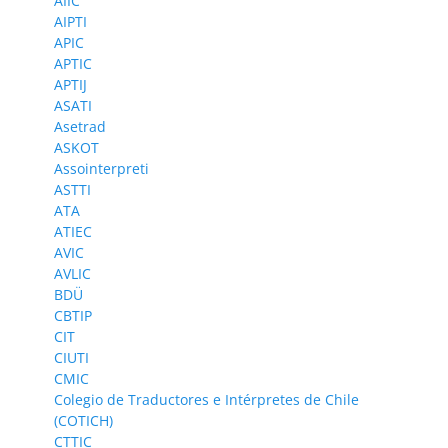
AIIC
AIPTI
APIC
APTIC
APTIJ
ASATI
Asetrad
ASKOT
Assointerpreti
ASTTI
ATA
ATIEC
AVIC
AVLIC
BDÜ
CBTIP
CIT
CIUTI
CMIC
Colegio de Traductores e Intérpretes de Chile
(COTICH)
CTTIC