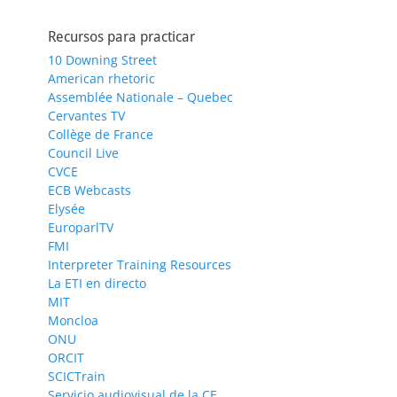
Recursos para practicar
10 Downing Street
American rhetoric
Assemblée Nationale – Quebec
Cervantes TV
Collège de France
Council Live
CVCE
ECB Webcasts
Elysée
EuroparlTV
FMI
Interpreter Training Resources
La ETI en directo
MIT
Moncloa
ONU
ORCIT
SCICTrain
Servicio audiovisual de la CE