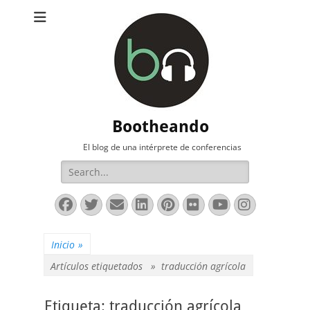
Bootheando
El blog de una intérprete de conferencias
Buscar:
Facebook
Twitter
Correo
LinkedIn
Pinterest
Flickr
YouTube
Instag
electrónico
Inicio
»
Artículos etiquetados »
traducción agrícola
Etiqueta:
traducción agrícola