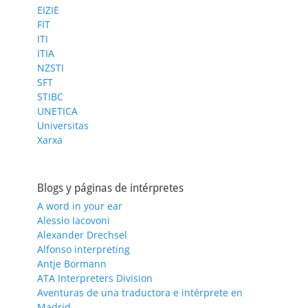
EIZIE
FIT
ITI
ITIA
NZSTI
SFT
STIBC
UNETICA
Universitas
Xarxa
Blogs y páginas de intérpretes
A word in your ear
Alessio Iacovoni
Alexander Drechsel
Alfonso interpreting
Antje Bormann
ATA Interpreters Division
Aventuras de una traductora e intérprete en
Madrid