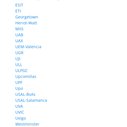
ESIT
ETI
Georgetown
Heriot-Watt
MIIS
UAB
UAX
UEM-Valencia
UGR
UJI
ULL
ULPGC
Upcomillas
UPF
Upo
USAL-BsAs
USAL-Salamanca
UVA
UVIC
Uvigo
Westminster