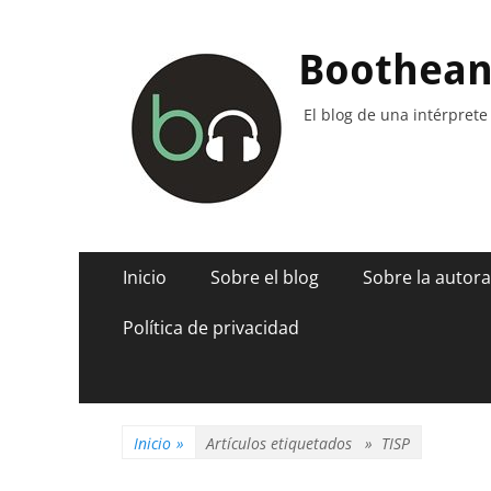
Boothea
El blog de una intérprete
Menú
Saltar
Inicio
Sobre el blog
Sobre la autora
al
principal
contenido
Política de privacidad
Inicio
»
Artículos etiquetados »
TISP