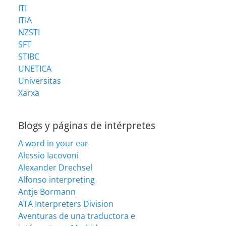
ITI
ITIA
NZSTI
SFT
STIBC
UNETICA
Universitas
Xarxa
Blogs y páginas de intérpretes
A word in your ear
Alessio Iacovoni
Alexander Drechsel
Alfonso interpreting
Antje Bormann
ATA Interpreters Division
Aventuras de una traductora e