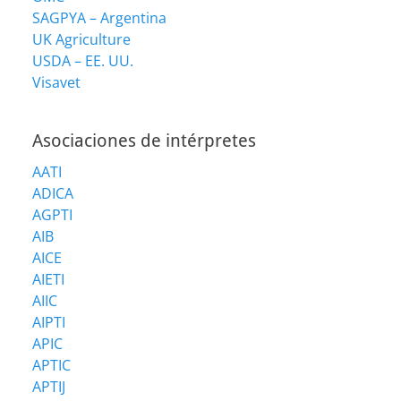
SAGPYA – Argentina
UK Agriculture
USDA – EE. UU.
Visavet
Asociaciones de intérpretes
AATI
ADICA
AGPTI
AIB
AICE
AIETI
AIIC
AIPTI
APIC
APTIC
APTIJ