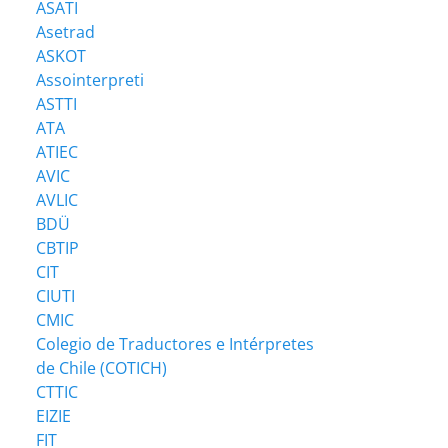
ASATI
Asetrad
ASKOT
Assointerpreti
ASTTI
ATA
ATIEC
AVIC
AVLIC
BDÜ
CBTIP
CIT
CIUTI
CMIC
Colegio de Traductores e Intérpretes
de Chile (COTICH)
CTTIC
EIZIE
FIT