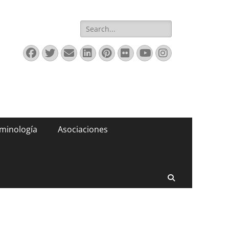
Buscar:
Facebook
Twitter
Correo
LinkedIn
Pinterest
Flickr
YouTube
Instagram
electrónico
minología
Asociaciones
Buscar