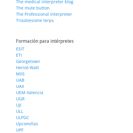
The medical interpreter blog
The mute button
The Professional Interpreter
Troublesome terps
Formación para intérpretes
ESIT
ETI
Georgetown
Heriot-Watt
MIIS
UAB
UAX
UEM-Valencia
UGR
UJI
ULL
ULPGC
Upcomillas
UPF