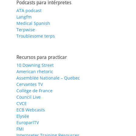
Podcasts para intérpretes
ATA podcast
Langfm
Medical Spanish
Terpwise
Troublesome terps
Recursos para practicar
10 Downing Street
American rhetoric
Assemblée Nationale – Quebec
Cervantes TV
Collège de France
Council Live
CVCE
ECB Webcasts
Elysée
EuroparlTV
FMI
Interpreter Training Resources