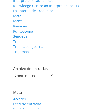
Interpreter's Launch Pad
Knowledge Centre on Interpretaction- EC
La linterna del traductor
Meta
Monti
Panacea
Puntoycoma
Sendebar
Trans
Translation journal
Trujamán
Archivo de entradas
Archivo
de
entradas
Meta
Acceder
Feed de entradas