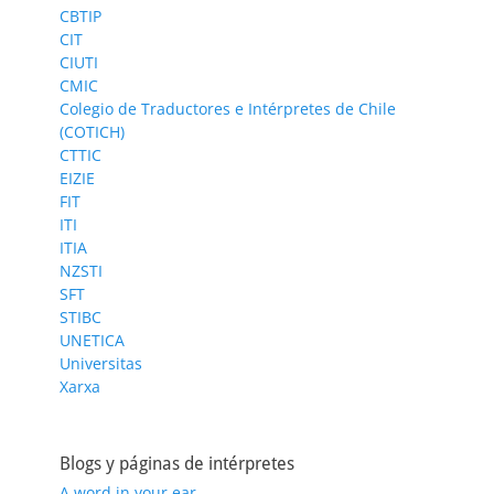
CBTIP
CIT
CIUTI
CMIC
Colegio de Traductores e Intérpretes de Chile
(COTICH)
CTTIC
EIZIE
FIT
ITI
ITIA
NZSTI
SFT
STIBC
UNETICA
Universitas
Xarxa
Blogs y páginas de intérpretes
A word in your ear