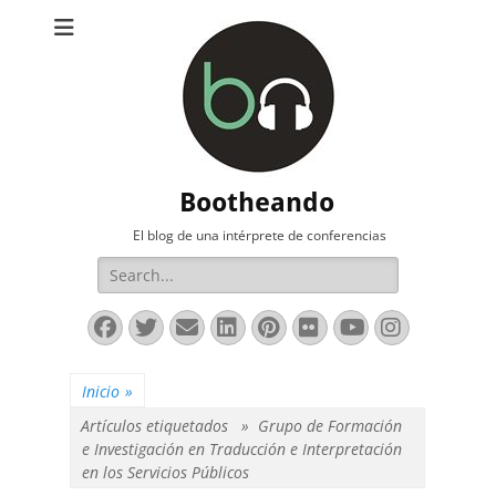
Bootheando
El blog de una intérprete de conferencias
Buscar:
Facebook
Twitter
Correo
LinkedIn
Pinterest
Flickr
YouTube
Instag
electrónico
Inicio
»
Artículos etiquetados »
Grupo de Formación
e Investigación en Traducción e Interpretación
en los Servicios Públicos